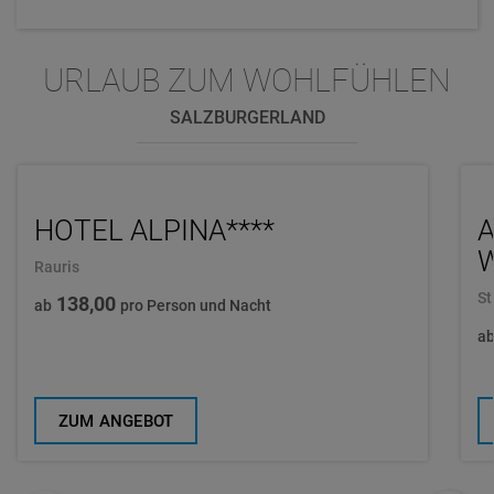
URLAUB ZUM WOHLFÜHLEN
SALZBURGERLAND
HOTEL ALPINA****
W
Rauris
St
138,00
ab
pro Person und Nacht
a
ZUM ANGEBOT