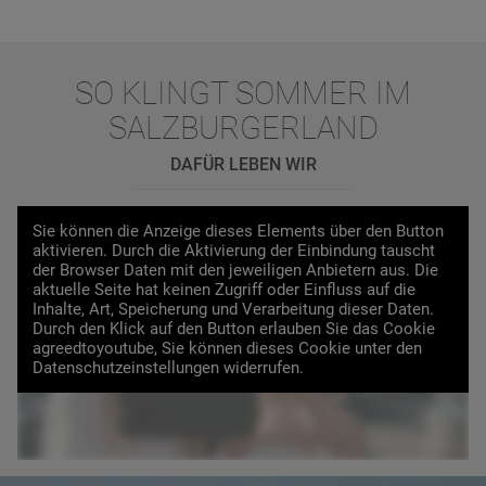
SO KLINGT SOMMER IM
SALZBURGERLAND
DAFÜR LEBEN WIR
So
Sie können die Anzeige dieses Elements über den Button
klingt
aktivieren. Durch die Aktivierung der Einbindung tauscht
Sommer
der Browser Daten mit den jeweiligen Anbietern aus. Die
im
aktuelle Seite hat keinen Zugriff oder Einfluss auf die
SalzburgerLand
Inhalte, Art, Speicherung und Verarbeitung dieser Daten.
So
Durch den Klick auf den Button erlauben Sie das Cookie
VIDEO LADEN
klingt
agreedtoyoutube, Sie können dieses Cookie unter den
der
Datenschutzeinstellungen widerrufen.
Sommer
im
SalzburgerLand