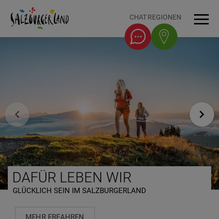
Accesskey
Accesskey
Accesskey
Accesskey
Zum Inhalt
Zur Navigation
Zum Seitenanfang
Zum Fuß-Bereich
[0]
[1]
[3]
[2]
CHAT
REGIONEN
Men
DAFÜR LEBEN WIR
GLÜCKLICH SEIN IM SALZBURGERLAND
MEHR ERFAHREN