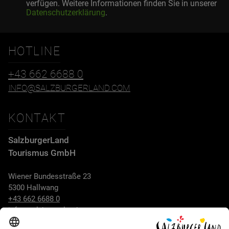
verfügen. Weitere Informationen finden Sie in unserer
Datenschutzerklärung
.
HOTLINE
+43 662 6688 0
INFO@SALZBURGERLAND.COM
KONTAKT
SalzburgerLand
Tourismus GmbH
Wiener Bundesstraße 23
5300 Hallwang
+43 662 6688 0
info@salzburgerland.com