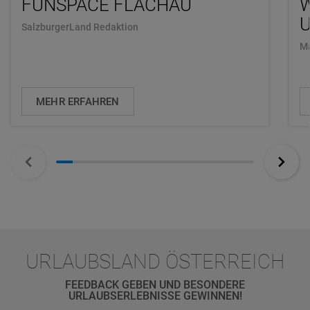
FUNSPACE FLACHAU
U
SalzburgerLand Redaktion
Ma
MEHR ERFAHREN
URLAUBSLAND ÖSTERREICH
FEEDBACK GEBEN UND BESONDERE
URLAUBSERLEBNISSE GEWINNEN!