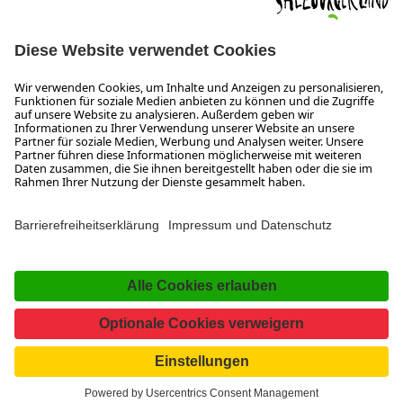
ÖFFNUNGSZEITEN
Wir freuen uns auf Ihre Anfrage!
Gerne stehen wir Ihnen von Montag bis Donnerstag von 08:00
bis 17:30 Uhr und am Freitag von 08:00 bis 17:00 Uhr zur
Verfügung.
Impressum und Datenschutz
Kontakt
Barrierefreiheitserklärung
Das Unternehmen
Jobs
Meeting- und Kongresslocations
Partner
Newsroom (B2B)
Presse
Facebook
YouTube
SalzburgerLand
Instagram
TikTok
Pinterest
LinkedIn
WhatsApp
Magazin