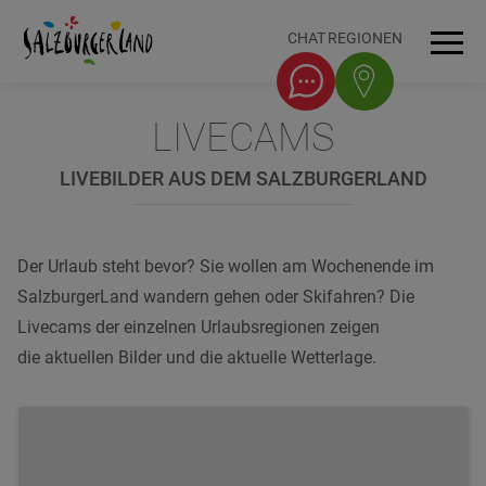
Accesskey
Accesskey
Accesskey
Accesskey
Zum Inhalt
Zur Navigation
Zum Seitenanfang
Zum Fuß-Bereich
[0]
[1]
[3]
[2]
CHAT
REGIONEN
Men
LIVECAMS
LIVEBILDER AUS DEM SALZBURGERLAND
Der Urlaub steht bevor? Sie wollen am Wochenende im
SalzburgerLand wandern gehen oder Skifahren? Die
Livecams der einzelnen Urlaubsregionen zeigen
die aktuellen Bilder und die aktuelle Wetterlage.