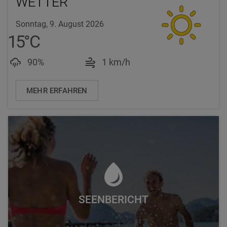
WETTER
Sonntag, 9. August 2026
15
°
C
Luftfeuchtigkeit: 90%
Windgeschwindigkeit: 
90%
1 km/h
MEHR ERFAHREN
SEENBERICHT