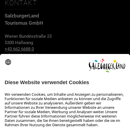
KONTAKT
SalzburgerLand
Tourismus GmbH
Wiener Bundesstraße 23
5300 Hallwang
+43 662 6688 0
info@salzburgerland.com
ÖFFNUNGSZEITEN
Wir freuen uns auf Ihre Anfrage!
Gerne stehen wir Ihnen von Montag bis Donnerstag von 08:00
bis 17:30 Uhr und am Freitag von 08:00 bis 17:00 Uhr zur
Verfügung.
Impressum und Datenschutz
Kontakt
Barrierefreiheitserklärung