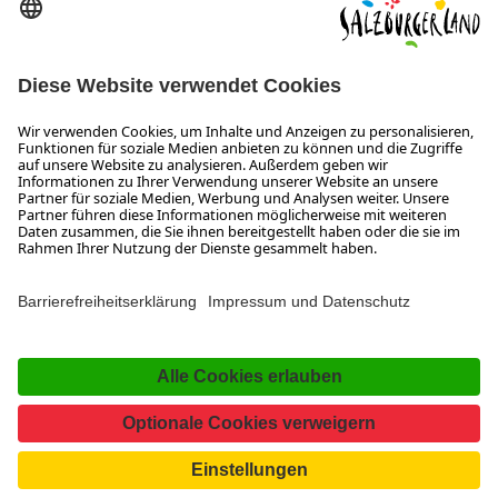
ÖFFNUNGSZEITEN
Wir freuen uns auf Ihre Anfrage!
Gerne stehen wir Ihnen von Montag bis Donnerstag von 08:00
bis 17:30 Uhr und am Freitag von 08:00 bis 17:00 Uhr zur
Verfügung.
Impressum und Datenschutz
Kontakt
Barrierefreiheitserklärung
Das Unternehmen
Jobs
Meeting- und Kongresslocations
Partner
Newsroom (B2B)
Presse
Facebook
YouTube
SalzburgerLand
Instagram
TikTok
Pinterest
LinkedIn
WhatsApp
Magazin