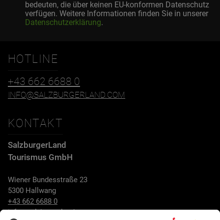
bedeuten, die über keinen EU-konformen Datenschutz
verfügen. Weitere Informationen finden Sie in unserer
Datenschutzerklärung
.
HOTLINE
+43 662 6688 0
INFO@SALZBURGERLAND.COM
KONTAKT
SalzburgerLand
Tourismus GmbH
Wiener Bundesstraße 23
5300 Hallwang
+43 662 6688 0
info@salzburgerland.com