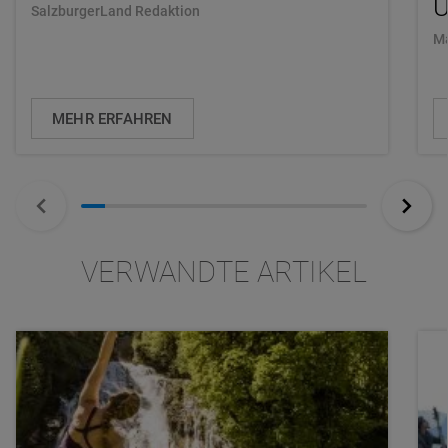
U
SalzburgerLand Redaktion
Ma
MEHR ERFAHREN
VERWANDTE ARTIKEL