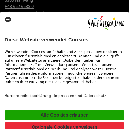
5300 Hallwang
+43 662 6688 0
info@salzburgerland.com
ÖFFNUNGSZEITEN
Wir freuen uns auf Ihre Anfrage!
Gerne stehen wir Ihnen von Montag bis Donnerstag von 08:00
bis 17:30 Uhr und am Freitag von 08:00 bis 17:00 Uhr zur
Verfügung.
Impressum und Datenschutz
Kontakt
Barrierefreiheitserklärung
Das Unternehmen
Jobs
Meeting- und Kongresslocations
Partner
Newsroom (B2B)
Presse
Facebook
YouTube
SalzburgerLand
Instagram
TikTok
Pinterest
LinkedIn
WhatsApp