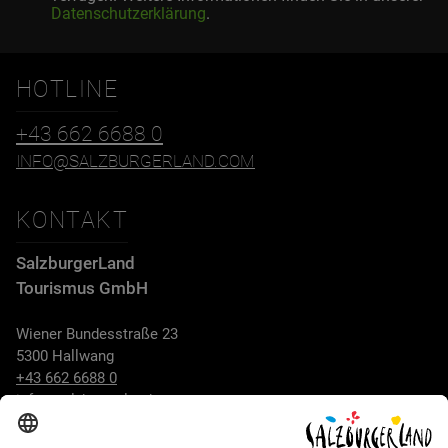
Datenschutzerklärung
.
HOTLINE
+43 662 6688 0
INFO@SALZBURGERLAND.COM
KONTAKT
SalzburgerLand
Tourismus GmbH
Wiener Bundesstraße 23
5300 Hallwang
+43 662 6688 0
info@salzburgerland.com