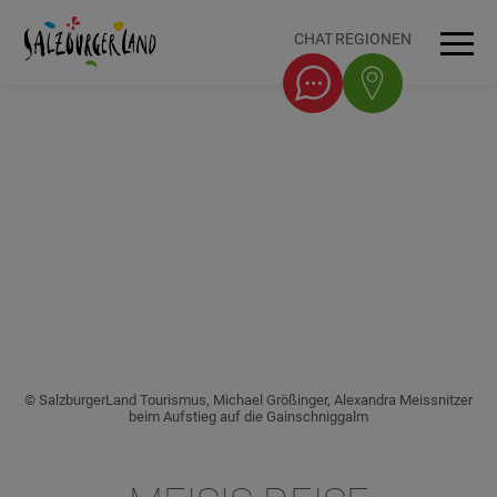
Accesskey
Accesskey
Accesskey
Accesskey
Zum Inhalt
Zur Navigation
Zum Seitenanfang
Zum Fuß-Bereich
[0]
[1]
[3]
[2]
CHAT
REGIONEN
Men
© SalzburgerLand Tourismus, Michael Größinger, Alexandra Meissnitzer
beim Aufstieg auf die Gainschniggalm