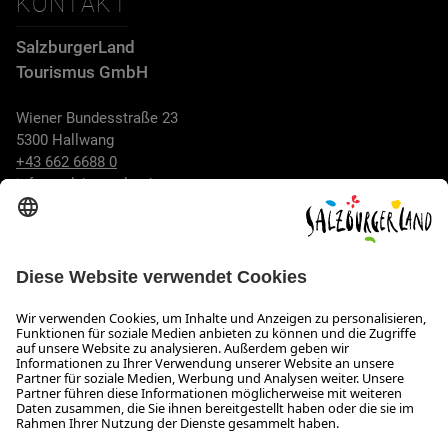
KONTAKT
SalzburgerLand
Tourismus GmbH
Wiener Bundesstraße 23
5300 Hallwang
+43 662 6688 0
info@salzburgerland.com
ÖFFNUNGSZEITEN
Wir freuen uns auf Ihre Anfrage!
Gerne stehen wir Ihnen von Montag bis Donnerstag von 08:00
bis 17:30 Uhr und am Freitag von 08:00 bis 17:00 Uhr zur
Verfügung.
Impressum und Datenschutz
Kontakt
Barrierefreiheitserklärung