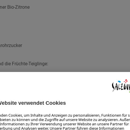
ner Bio-Zitrone
hrohrzucker
d die Früchte-Teiglinge:
e 610 oder 997
 405