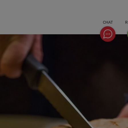
CHAT
R
Chat