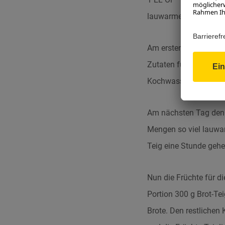
lauwarmes Wasser
Am ersten Tag die Kle
Zutaten für die Füllu
Kochwasser der Kletze
Am nächsten Tag den B
Mengen so viel lauwarm
Teig eine Stunde gehe
Nun die Früchte für di
Portion 300 g Brot-Te
Brote. Den restlichen 