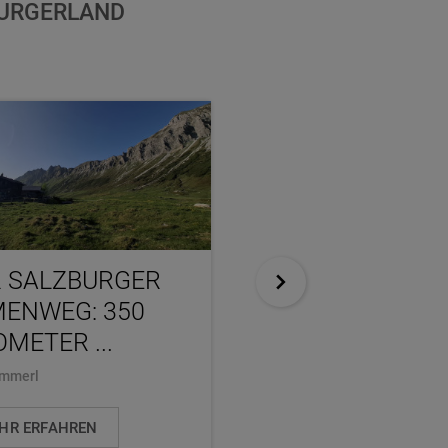
BURGERLAND
 SALZBURGER
PERNERINSEL: 
ENWEG: 350
WEISSEN GOLD ZU
OMETER ...
..
ammerl
Martina Baumgartner
HR ERFAHREN
MEHR ERFAHREN