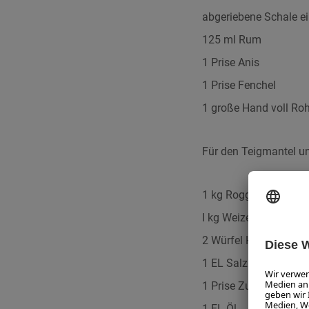
abgeriebene Schale ei
125 ml Rum
1 Prise Anis
1 Prise Fenchel
1 große Hand voll Ro
Für den Teigmantel un
1 kg Roggenmehl Typ
I kg Weizenmehl Type
2 Würfel Hefe (84 g)
1 EL Salz
1 Prise Zucker
1 EL Öl