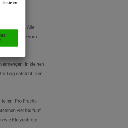
fein wiegen. Alle
e kleine Menge vom
 vermengen. In kleinen
ter Teig entsteht. Den
teilen. Pro Frucht-
stehen vier bis fünf
en wie Kletzenbrote