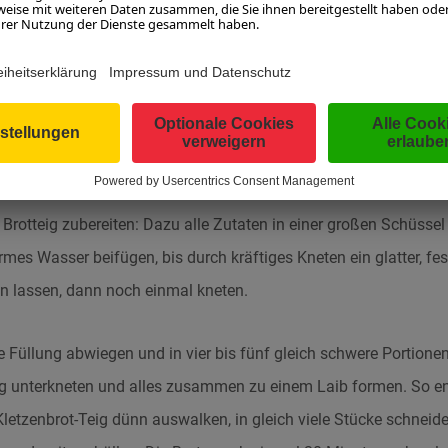
tzen weichkochen, abkühlen lassen und mit einem Wiegemesser 
ng vermengen und über Nacht durchziehen lassen. Eventuell ein
n zur Füllung geben.
rotteig zubereiten: Dazu alle Zutaten in einer großen Schüssel
es Wasser beifügen, bis durch kräftiges Kneten ein glatter, fes
n lassen, dann noch einmal kneten.
e Füllung abwiegen und in vier bis fünf gleich schwere Portionen 
ig unterkneten und alles zusammen zu einem Laib formen. So ent
Kletzenbrot-Teig dünn auswalken, in gleich viele Stücke schneid