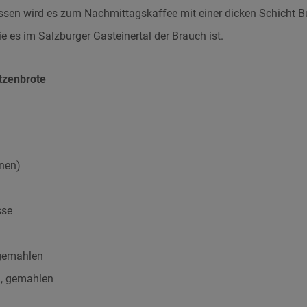
essen wird es zum Nachmittagskaffee mit einer dicken Schicht Bu
e es im Salzburger Gasteinertal der Brauch ist.
etzenbrote
rnen)
sse
 gemahlen
n, gemahlen