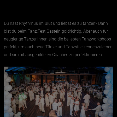
Jänner
Februar
Du hast Rhythmus im Blut und liebst es zu tanzen? Dann
bist du beim
Tanz:Fest Gastein
goldrichtig. Aber auch für
März
neugierige Tänzer:innen sind die beliebten Tanzworkshops
April
perfekt, um auch neue Tänze und Tanzstile kennenzulernen
Mai
und sie mit ausgebildeten Coaches zu perfektionieren.
Juni
Juli
August
September
Oktober
November
Dezember