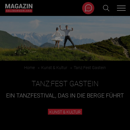
Magazin durchsuchen...
Zum Inhalt springen
BEITRÄGE IN MEINER NÄHE
Home
»
Kunst & Kultur
»
Tanz:Fest Gastein
TANZ:FEST GASTEIN
EIN TANZFESTIVAL, DAS IN DIE BERGE FÜHRT
BEITRÄGE IN MEINER NÄHE ANZEIGEN
KUNST & KULTUR
KATEGORIEN