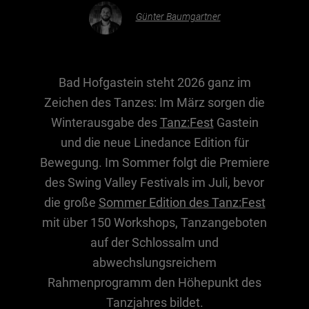
Günter Baumgartner
Essen & Trinken
Outdoor & Sport
Bad Hofgastein steht 2026 ganz im
Gesundheit
Zeichen des Tanzes: Im März sorgen die
Nachhaltigkeit
Winterausgabe des
Tanz:Fest
Gastein
Sehenswürdig
und die neue Linedance Edition für
Kunst & Kultur
Bewegung. Im Sommer folgt die Premiere
Brauchtum
des Swing Valley Festivals im Juli, bevor
die große
Sommer Edition des Tanz:Fest
Lifestyle
mit über 150 Workshops, Tanzangeboten
Hotel & Reise
auf der Schlossalm und
Archiv
abwechslungsreichem
Rahmenprogramm den Höhepunkt des
BEITRÄGE NACH MONAT
Tanzjahres bildet.