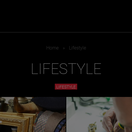
ER
KATEGORIEN
BE
Home
»
Lifestyle
MO
LIFESTYLE
Essen & Trinken
Kunst & Kultur
Outdoor & Sport
Brauchtum
Jänne
Gesundheit
Lifestyle
LIFESTYLE
Febru
Nachhaltigkeit
Hotel & Reise
März
Sehenswürdig
Archiv
April
Mai
IGEN
Juni