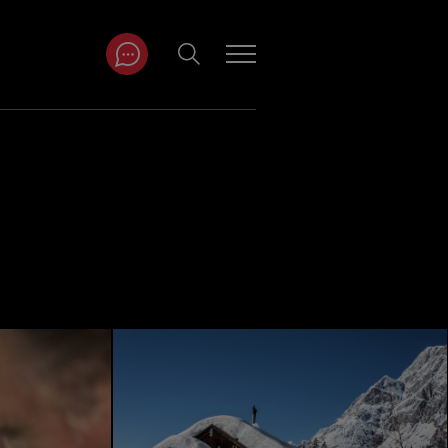
ITRÄGE NACH
NAT
r
Juli
ar
August
September
Oktober
November
Dezember