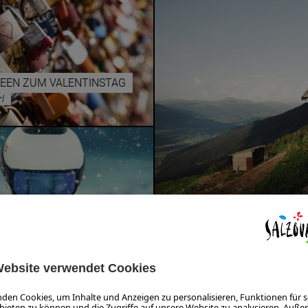
DEEN ZUM VALENTINSTAG
l
LIFESTYLE
ALM NEU LE
OF CHAMPIONS – 2
Edith Danzer
ofer