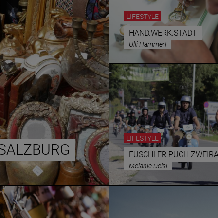
LIFESTYLE
HAND.WERK.STADT
Ulli Hammerl
LIFESTYLE
 SALZBURG
FUSCHLER PUCH ZWEIR
Melanie Deisl