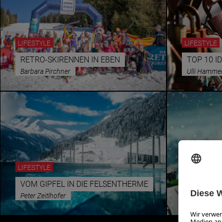
LIFESTYLE
LIFESTYLE
RETRO-SKIRENNEN IN EBEN
TOP 10 I
Barbara Pirchner
Ulli Hammer
LIFESTYLE
LIFESTYLE
VOM GIPFEL IN DIE FELSENTHERME
SCHOOL 
Peter Zeitlhofer
Peter Zeitlh