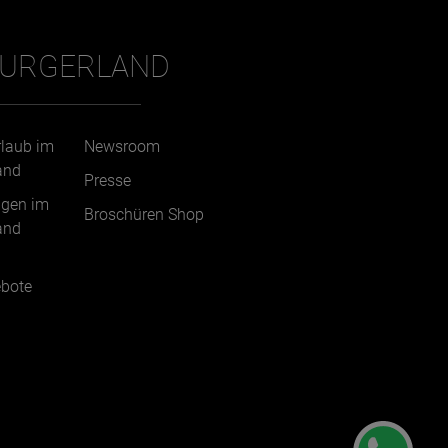
BURGERLAND
rlaub im
Newsroom
and
Presse
ngen im
Broschüren Shop
and
bote