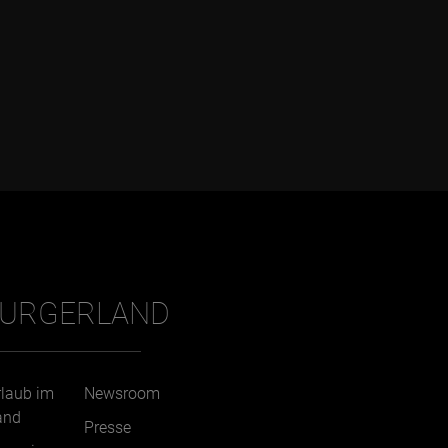
BURGERLAND
rlaub im
Newsroom
and
Presse