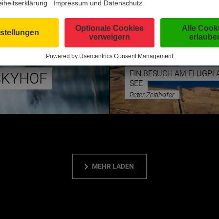
SEHENSWÜRDIG
EIN BESUCH AM FLUGPL
SKYHOF
SEE
Peter Zeitlhofer
MEHR LADEN