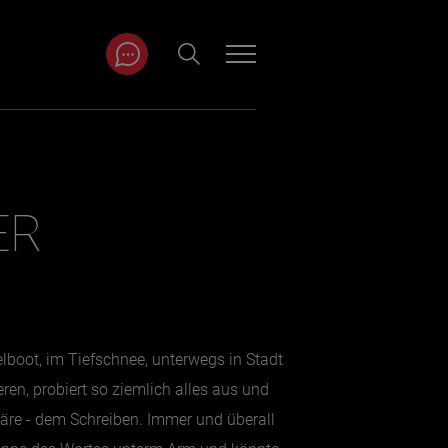
ITRÄGE NACH
NAT
ER
r
Juli
ar
August
September
lboot, im Tiefschnee, unterwegs in Stadt
Oktober
en, probiert so ziemlich alles aus und
November
wäre - dem Schreiben. Immer und überall
Dezember