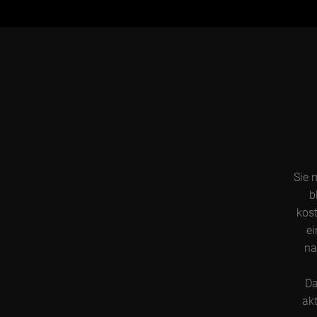
Sie 
b
kost
ei
na
Da
akt