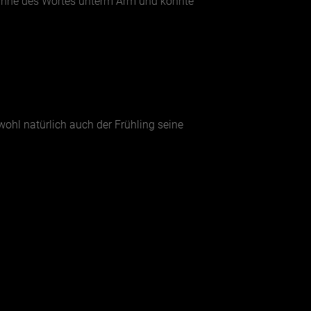
 Sinne des Wortes unterm Arm und könnte
hl natürlich auch der Frühling seine