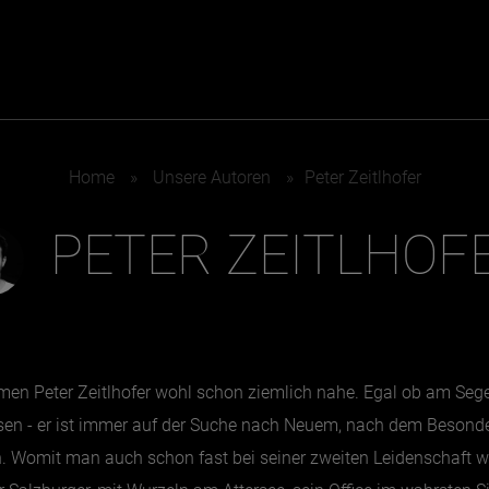
ER
KATEGORIEN
BE
Home
»
Unsere Autoren
»
Peter Zeitlhofer
MO
PETER ZEITLHOF
Essen & Trinken
Kunst & Kultur
Outdoor & Sport
Brauchtum
Jänne
Gesundheit
Lifestyle
Febru
Nachhaltigkeit
Hotel & Reise
März
men Peter Zeitlhofer wohl schon ziemlich nahe. Egal ob am Sege
Sehenswürdig
Archiv
April
isen - er ist immer auf der Suche nach Neuem, nach dem Besonder
Mai
en. Womit man auch schon fast bei seiner zweiten Leidenschaft 
IGEN
Juni