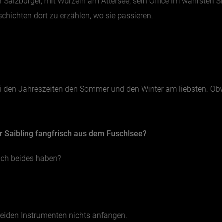
r Salzburger, mit Wurzeln am Attersee, sein Office im wahrsten
eschichten dort zu erzählen, wo sie passieren.
 den Jahreszeiten den Sommer und den Winter am liebsten. Obwo
r Saibling fangfrisch aus dem Fuschlsee?
uch beides haben?
 beiden Instrumenten nichts anfangen.