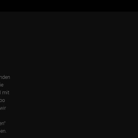
enden
ie
l mit
Abo
wir
en"
gen.