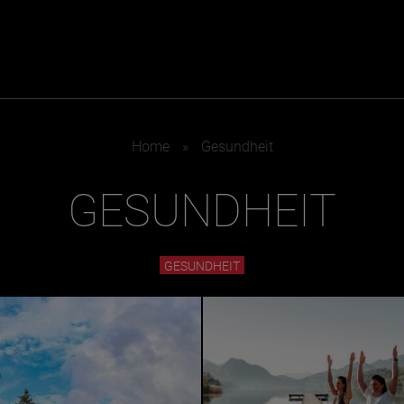
ER
KATEGORIEN
BE
Home
»
Gesundheit
MO
GESUNDHEIT
Essen & Trinken
Kunst & Kultur
Outdoor & Sport
Brauchtum
Jänne
Gesundheit
Lifestyle
GESUNDHEIT
Febru
Nachhaltigkeit
Hotel & Reise
März
Sehenswürdig
Archiv
April
Mai
IGEN
Juni