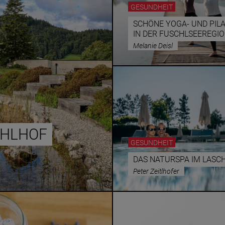
GESUNDHEIT
SCHÖNE YOGA- UND PIL
IN DER FUSCHLSEEREGI
Melanie Deisl
CHLHOF
GESUNDHEIT
DAS NATURSPA IM LAS
Peter Zeitlhofer