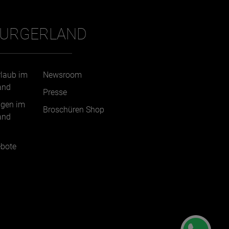
BURGERLAND
rlaub im
Newsroom
and
Presse
ngen im
Broschüren Shop
and
bote