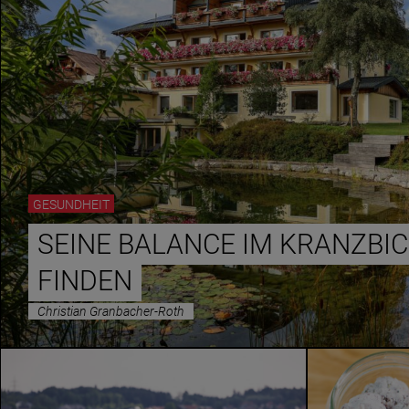
GESUNDHEIT
SEINE BALANCE IM KRANZBI
FINDEN
Christian Granbacher-Roth