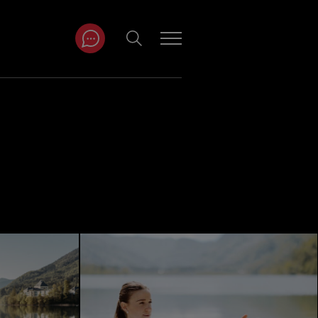
ITRÄGE NACH
NAT
r
Juli
ar
August
September
Oktober
November
Dezember