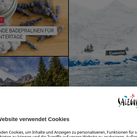
T
NDE BADEPRALINEN FÜR
INTERTAGE
GESUNDHEIT
T
ICE4LIFE
TZE IN FILZMOOS
Ulli Hammerl
er