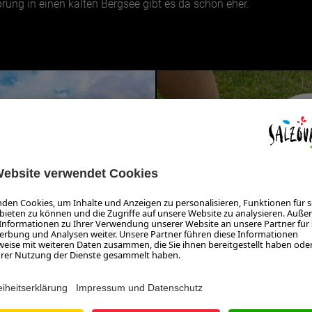
ung in einen kalten Bergsee gibt es da schon eher.
OUTDOOR & SPORT
FUSSBALLGOLF IM S
ALZBURGERLAND
Christian Granbacher-Roth