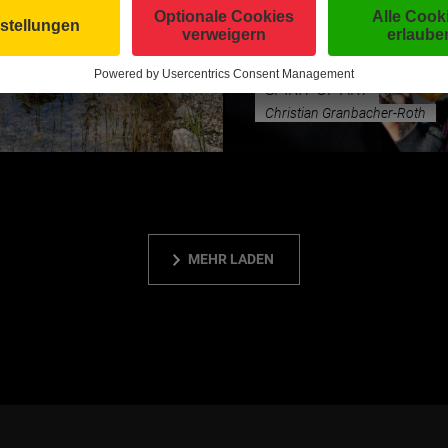
CHLHOF
KUNST & KULTUR
SPIRIT OF ART
Christian Granbacher-Roth
MEHR LADEN