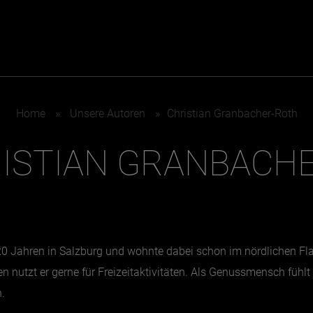
ER
KATEGORIEN
BE
Home
»
Unsere Autoren
»
Christian Granbacher-Roth
MO
ISTIAN GRANBACH
Essen & Trinken
Kunst & Kultur
Outdoor & Sport
Brauchtum
Jänne
Gesundheit
Lifestyle
Febru
Nachhaltigkeit
Hotel & Reise
März
p 20 Jahren in Salzburg und wohnte dabei schon im nördlichen Fl
Sehenswürdig
Archiv
April
nutzt er gerne für Freizeitaktivitäten. Als Genussmensch fühlt e
Mai
.
IGEN
Juni