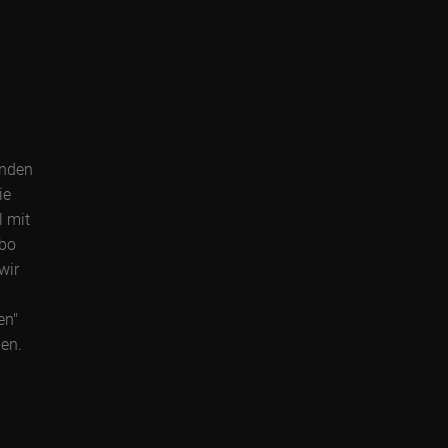
enden
ie
l mit
Abo
wir
en"
gen.