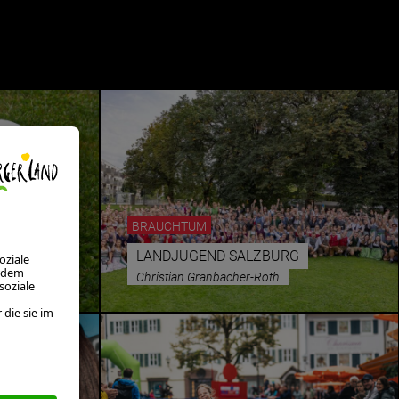
BRAUCHTUM
LANDJUGEND SALZBURG
Christian Granbacher-Roth