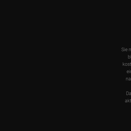
Sie 
b
kost
ei
na
Da
akt