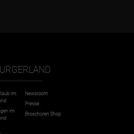
BURGERLAND
rlaub im
Newsroom
and
Presse
ngen im
Broschüren Shop
and