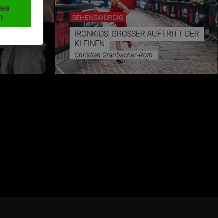
SEHENSWÜRDIG
IRONKIDS: GROSSER AUFTRITT DER K
LEINEN
Christian Granbacher-Roth