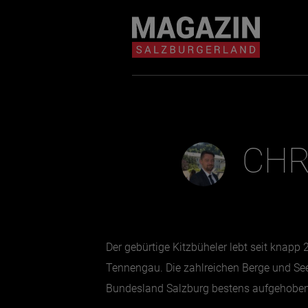
Magazin durchsuchen...
Zum Inhalt springen
BEITRÄGE IN MEIN
NÄHE
CHR
Der gebürtige Kitzbüheler lebt seit knap
Tennengau. Die zahlreichen Berge und Seen 
Bundesland Salzburg bestens aufgehoben
BEITRÄGE IN MEINER NÄHE ANZE