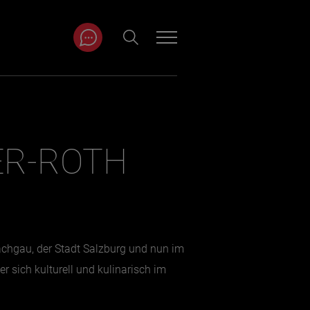
ITRÄGE NACH
NAT
ER-ROTH
r
Juli
ar
August
September
achgau, der Stadt Salzburg und nun im
Oktober
r sich kulturell und kulinarisch im
November
Dezember