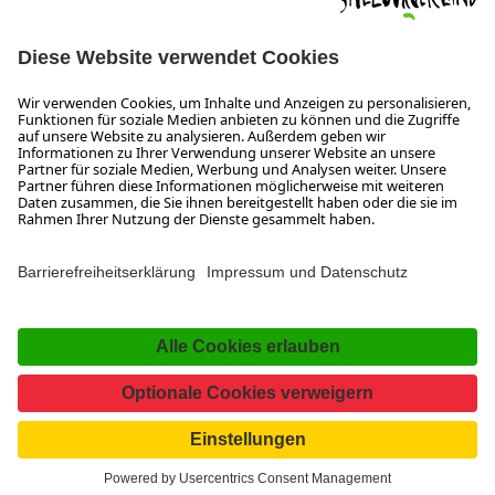
SALZBURGERLAND
Infos zum Urlaub im SalzburgerLand
Veranstaltungen im SalzburgerLand
Aktuelle Urlaubsangebote
Newsroom
Presse
Broschüren Shop