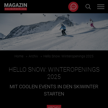
Magazin durchsuchen...
Zum Inhalt springen
BEITRÄGE IN MEINER NÄHE
Home
»
Archiv
»
Hello Snow: Winteropenings 2025
HELLO SNOW: WINTEROPENINGS
2025
MIT COOLEN EVENTS IN DEN SKIWINTER
BEITRÄGE IN MEINER NÄHE ANZEIGEN
STARTEN
KATEGORIEN
ARCHIV