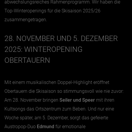
abwechslungsreiches Rahmenprogramm. Wir haben die
Top-Winteropenings für die Skisaison 2025/26
Jänner
zusammengetragen.
Februar
März
28. NOVEMBER UND 5. DEZEMBER
April
2025: WINTEROPENING
Mai
OBERTAUERN
Juni
Juli
Mit einem musikalischen Doppel-Highlight eröffnet
August
Obertauern die Skisaison so stimmungsvoll wie nie zuvor:
September
Am 28. November bringen
Seiler und Speer
mit ihren
Oktober
Kultsongs das Ortszentrum zum Beben. Und nur eine
November
Woche später, am 5. Dezember, sorgt das gefeierte
Dezember
Austropop-Duo
Edmund
für emotionale