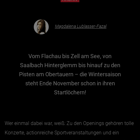
Essen & Trinken
Magdalena Lublasser-Fazal
Outdoor & Sport
Gesundheit
Nachhaltigkeit
Vom Flachau bis Zell am See, von
Sehenswürdig
Saalbach Hinterglemm bis hinauf zu den
Kunst & Kultur
Pisten am Obertauern – die Wintersaison
Brauchtum
steht Ende November schon in ihren
Startlöchern!
Lifestyle
Hotel & Reise
Archiv
Wer einmal dabei war, weiß: Zu den Openings gehören tolle
Konzerte, actionreiche Sportveranstaltungen und ein
BEITRÄGE NACH MONAT