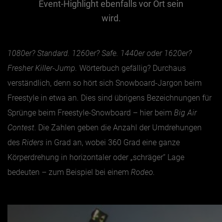
Event-Highlight ebenfalls vor Ort sein
wird.
Jänner
Februar
1080er? Standard. 1260er? Safe. 1440er oder 1620er?
März
Fresher Killer-Jump.
Wörterbuch gefällig? Durchaus
April
verständlich, denn so hört sich Snowboard-Jargon beim
Mai
Freestyle in etwa an. Dies sind übrigens Bezeichnungen für
Juni
Sprünge beim Freestyle-Snowboard – hier beim
Big Air
Juli
Contest
. Die Zahlen geben die Anzahl der Umdrehungen
des
Riders
in Grad an, wobei 360 Grad eine ganze
August
Körperdrehung in horizontaler oder „schräger“ Lage
September
bedeuten – zum Beispiel bei einem
Rodeo.
Oktober
November
Dezember