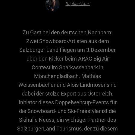
Raphael Auer
Essen & Trinken
Outdoor & Sport
Zu Gast bei den deutschen Nachbarn:
Gesundheit
Zwei Snowboard-Artisten aus dem
Nachhaltigkeit
Salzburger Land fliegen am 3.Dezember
über den Kicker beim ARAG Big Air
Sehenswürdig
Contest im Sparkassenpark in
Kunst & Kultur
Mönchengladbach. Mathias
Brauchtum
Weissenbacher und Alois Lindmoser sind
Lifestyle
dabei der stolze Export aus Österreich.
Hotel & Reise
Initiator dieses Doppelweltcup-Events für
Archiv
die Snowboard- und Ski-Freestyler ist die
Skihalle Neuss, ein wichtiger Partner des
SalzburgerLand Tourismus, der zu diesem
BEITRÄGE NACH MONAT