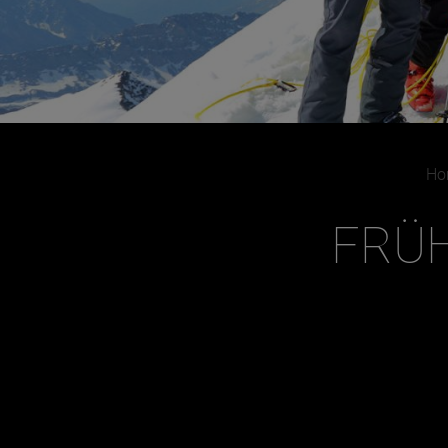
Ho
FRÜH