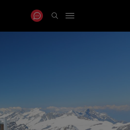
ITRÄGE NACH
NAT
r
Juli
ar
August
September
Oktober
November