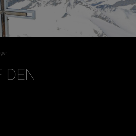
Dezember
iger
F DEN