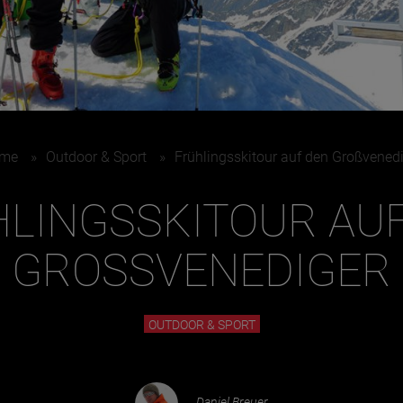
Juni
me
»
Outdoor & Sport
»
Frühlingsskitour auf den Großvened
LINGSSKITOUR AU
GROSSVENEDIGER
OUTDOOR & SPORT
Daniel Breuer