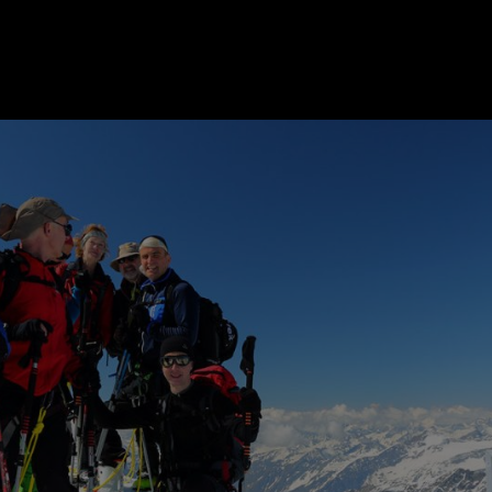
ER
KATEGORIEN
BE
MO
Essen & Trinken
Kunst & Kultur
Outdoor & Sport
Brauchtum
Jänne
Gesundheit
Lifestyle
Febru
Nachhaltigkeit
Hotel & Reise
März
Sehenswürdig
Archiv
April
IGEN
Mai