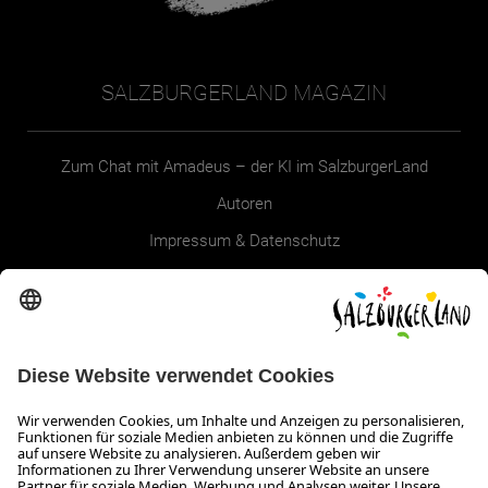
SALZBURGERLAND MAGAZIN
Zum Chat mit Amadeus – der KI im SalzburgerLand
Autoren
Impressum & Datenschutz
Erklärung zur Barrierefreiheit Magazin
SALZBURGERLAND
Infos zum Urlaub im SalzburgerLand
Veranstaltungen im SalzburgerLand