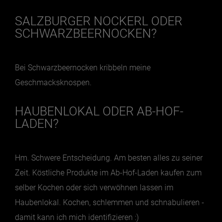
SALZBURGER NOCKERL ODER
Jänner
SCHWARZBEERNOCKEN?
Februar
März
Bei Schwarzbeernocken kribbeln meine
April
Geschmacksknospen.
Mai
HAUBENLOKAL ODER AB-HOF-
Juni
LADEN?
Juli
August
Hm. Schwere Entscheidung. Am besten alles zu seiner
September
Zeit. Köstliche Produkte im Ab-Hof-Laden kaufen zum
Oktober
selber Kochen oder sich verwöhnen lassen im
November
Haubenlokal. Kochen, schlemmen und schnabulieren -
Dezember
damit kann ich mich identifizieren :)