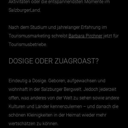
Aktivitäten oder die entspannendsten Momente im
SalzburgerLand.
Essen & Trinken
Outdoor & Sport
Nach dem Studium und jahrelanger Erfahrung im
Tourismusmarketing schreibt
Barbara Pirchner
jetzt für
Gesundheit
Tourismusbetriebe.
Nachhaltigkeit
Sehenswürdig
DOSIGE ODER ZUAGROAST?
Kunst & Kultur
Brauchtum
Eindeutig a Dosige. Geboren, aufgewachsen und
Lifestyle
wohnhaft in der Salzburger Bergwelt. Jedoch jederzeit
Hotel & Reise
offen, was anderes von der Welt zu sehen sowie andere
Archiv
Kulturen und Länder kennenzulernen – und danach die
schönen Kleinigkeiten in der Heimat wieder mehr
BEITRÄGE NACH MONAT
wertschätzen zu können.