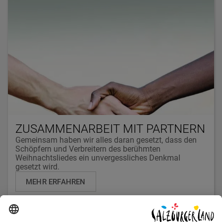
ZUSAMMENARBEIT MIT PARTNERN
Gemeinsam haben wir alles daran gesetzt, dass den
Schöpfern und Verbreitern des berühmten
Weihnachtsliedes ein unvergessliches Denkmal
gesetzt wird.
MEHR ERFAHREN