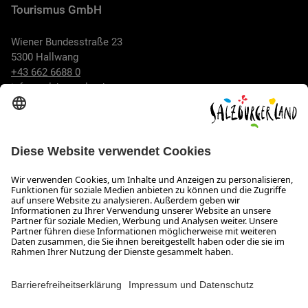
Tourismus GmbH
Wiener Bundesstraße 23
5300 Hallwang
+43 662 6688 0
info@salzburgerland.com
ÖFFNUNGSZEITEN
Wir freuen uns auf Ihre Anfrage!
Gerne stehen wir Ihnen von Montag bis Donnerstag von 08:00
bis 17:30 Uhr und am Freitag von 08:00 bis 17:00 Uhr zur
Verfügung.
Impressum und Datenschutz
Kontakt
Barrierefreiheitserklärung
Das Unternehmen
Jobs
Meeting- und Kongresslocations
Partner
Newsroom (B2B)
Presse