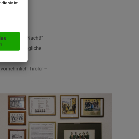
 Nacht!“ in
cht! Heilige Nacht!“
er die ursprüngliche
rde aus dem
 vornehmlich Tiroler –