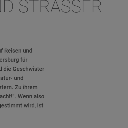
ND STRASSER
uf Reisen und
ersburg für
d die Geschwister
atur- und
etern. Zu ihrem
Nacht!“. Wenn also
estimmt wird, ist