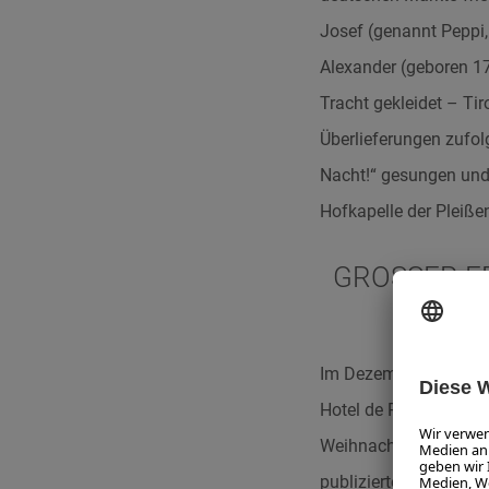
Josef (genannt Peppi,
Alexander (geboren 179
Tracht gekleidet – Tir
Überlieferungen zufol
Nacht!“ gesungen und
Hofkapelle der Pleiße
GROSSER ER
Im Dezember 1832 künd
Hotel de Pologne an. 
Weihnachtslied „Still
publizierte (vermutlic