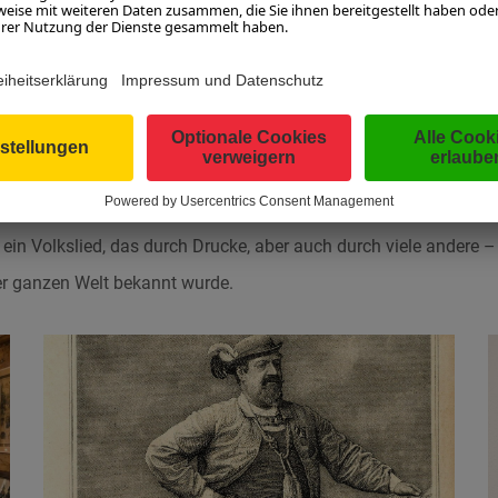
.
ichung folgten weitere Druckausgaben von „Stille Nacht! Heilige
hl das Lied unwiderlegbar aus Salzburg stammt, galt „Stille Na
 Zillertaler Volkslied. Das lag daran, dass die Geschwister Strass
Geschmack umgeformt und neu zurecht gesungen haben. So wu
 ein Volkslied, das durch Drucke, aber auch durch viele andere –
r ganzen Welt bekannt wurde.