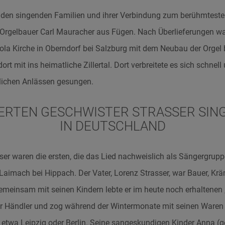
eiden singenden Familien und ihrer Verbindung zum berühmteste
 Orgelbauer Carl Mauracher aus
Fügen
. Nach Überlieferungen wa
kola Kirche in Oberndorf bei Salzburg mit dem Neubau der Orgel 
ort mit ins heimatliche Zillertal. Dort verbreitete es sich schnel
tlichen Anlässen gesungen.
IERTEN GESCHWISTER STRASSER SING
IN DEUTSCHLAND
ser waren die ersten, die das Lied nachweislich als Sängergrupp
aimach bei Hippach. Der Vater, Lorenz Strasser, war Bauer, Kr
einsam mit seinen Kindern lebte er im heute noch erhaltenen „
r Händler und zog während der Wintermonate mit seinen Waren 
etwa Leipzig oder Berlin. Seine sangeskundigen Kinder Anna (g