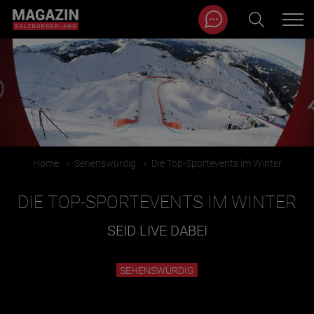
Magazin durchsuchen...
Zum Inhalt springen
BEITRÄGE IN MEINER NÄHE
Home
»
Sehenswürdig
»
Die Top-Sportevents im Winter
DIE TOP-SPORTEVENTS IM WINTER
SEID LIVE DABEI
BEITRÄGE IN MEINER NÄHE ANZEIGEN
SEHENSWÜRDIG
KATEGORIEN