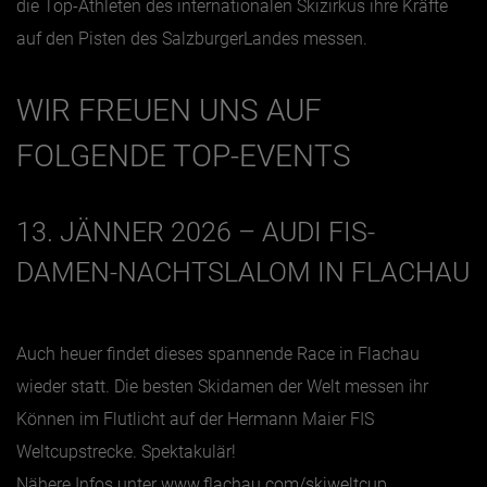
die Top-Athleten des internationalen Skizirkus ihre Kräfte
auf den Pisten des SalzburgerLandes messen.
Jänner
Februar
WIR FREUEN UNS AUF
März
FOLGENDE TOP-EVENTS
April
Mai
13. JÄNNER 2026 – AUDI FIS-
Juni
DAMEN-NACHTSLALOM IN FLACHAU
Juli
August
September
Auch heuer findet dieses spannende Race in Flachau
wieder statt. Die besten Skidamen der Welt messen ihr
Oktober
Können im Flutlicht auf der Hermann Maier FIS
November
Weltcupstrecke. Spektakulär!
Dezember
Nähere Infos unter
www.flachau.com/skiweltcup