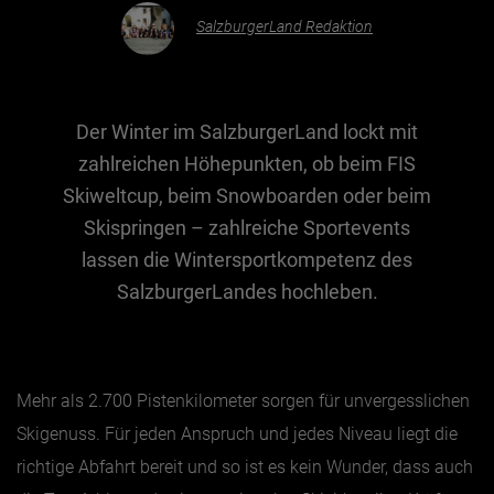
SalzburgerLand Redaktion
Essen & Trinken
Outdoor & Sport
Der Winter im SalzburgerLand lockt mit
Gesundheit
zahlreichen Höhepunkten, ob beim FIS
Nachhaltigkeit
Skiweltcup, beim Snowboarden oder beim
Sehenswürdig
Skispringen – zahlreiche Sportevents
Kunst & Kultur
lassen die Wintersportkompetenz des
Brauchtum
SalzburgerLandes hochleben.
Lifestyle
Hotel & Reise
Mehr als 2.700 Pistenkilometer sorgen für unvergesslichen
Archiv
Skigenuss. Für jeden Anspruch und jedes Niveau liegt die
richtige Abfahrt bereit und so ist es kein Wunder, dass auch
BEITRÄGE NACH MONAT