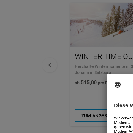
WINTER TIME OU
Herzhafte Wintermomente in S
Johann in Salzburg
515,00
ab
pro Person
ZUM ANGEBOT