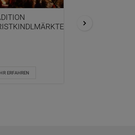
DITION
ADVENT –
RISTKINDLMÄRKTE
STIMMUNGSVOL
ZEIT
HR ERFAHREN
MEHR ERFAHREN