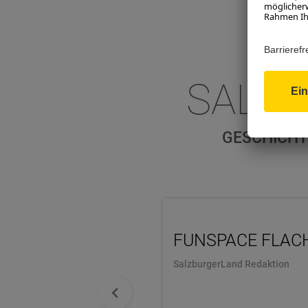
SALZ
GESCHICHT
FUNSPACE FLAC
SalzburgerLand Redaktion