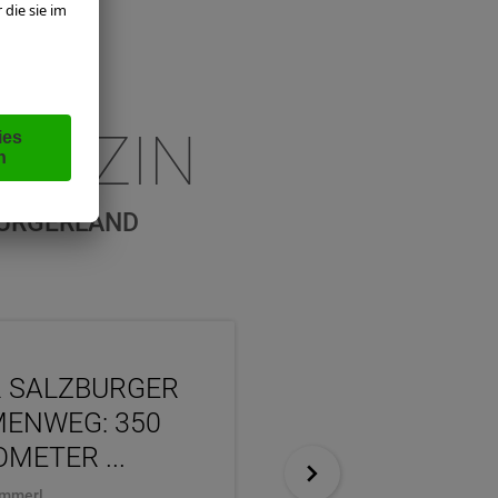
GAZIN
BURGERLAND
 SALZBURGER
PERNERINSEL: 
ENWEG: 350
WEISSEN GOLD ZU
OMETER ...
..
ammerl
Martina Baumgartner