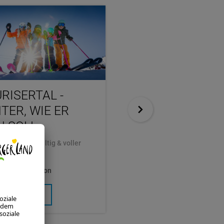
RISERTAL -
SKI SPECIAL – 7
TER, WIE ER
NÄCHTE
N SOLL:
Radstadt - im Herzen von Ski
glich, nachhaltig & voller
795,00
ab
pro Person
euer
0,00
pro Person
M ANGEBOT
ZUM ANGEBOT