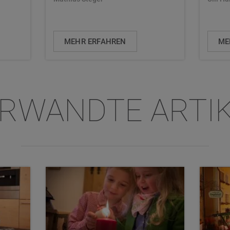
MEHR ERFAHREN
ME
RWANDTE ARTI