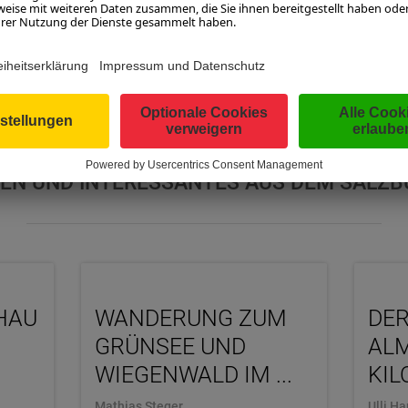
BURGERLAND MA
EN UND INTERESSANTES AUS DEM SALZ
HAU
WANDERUNG ZUM
DER
GRÜNSEE UND
ALM
WIEGENWALD IM ...
KIL
Mathias Steger
Ulli H