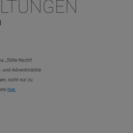
ALTUNGEN
N
 „Stille Nacht!
dl- und Adventmärkte
en, nicht nur zu
eite
hier.