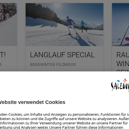
T!
LANGLAUF SPECIAL
RAU
WIN
t.
BERGWINTER FILZMOOS
SEI
290,00
ab
pro Person
Ursprün
Abent
16
ab
ZUM ANGEBOT
ZU