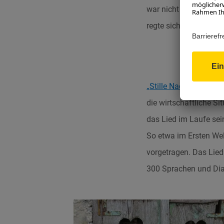
war nicht freiwillig,
regte sich allerorts 
„Stille Nacht! Heilige 
die wirtschaftliche S
das Lied im Laufe sein
So etwa im Ersten Wel
vorgetragen. Das Lie
300 Sprachen und Dia