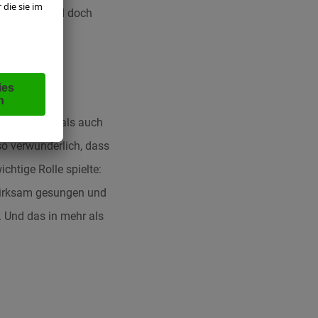
schüchtert und doch
e politische als auch
so verwunderlich, dass
chtige Rolle spielte:
swirksam gesungen und
 Und das in mehr als