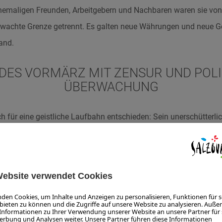
ehemaligen Freunden, Arbeitgebern und Nachbaren waren sie vo
ewachte Grenze getrennt. Es galten neue Währungen und neue G
and.
T DES VORMÄRZ MIT ZENSUR UND POLI
ÜBERWACHUNG
h für eine geistliche Laufbahn entschieden: Sein unerschütterl
chen und Trost zu spenden. Die Zeit des „Vormärz“ haben sowoh
ers Leben und Wirken nachhaltig geprägt. Es war die Zeit von z
schiedlicher nicht sein hätten können: Die Epoche des konserva
 radikalen Vormärz (1830 – 1848), mit seinen politischen For
sefreiheit und Demokratie. Im Land herrschte strenge polizeilich
r politische Einmischung waren verboten. Der Rückzug in die 