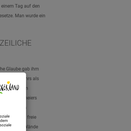
n einem Tag auf den
esetze. Man wurde ein
ZEILICHE
iche Glaube gab ihm
l Joseph Mohrs als
wei parallelen
tiven Biedermeiers
derungen nach
e Kontrolle: freie
eigenen vier Wände