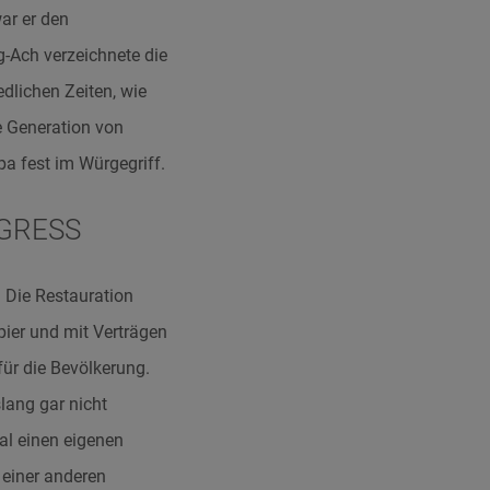
ar er den
-Ach verzeichnete die
dlichen Zeiten, wie
e Generation von
a fest im Würgegriff.
GRESS
 Die Restauration
pier und mit Verträgen
für die Bevölkerung.
lang gar nicht
mal einen eigenen
 einer anderen