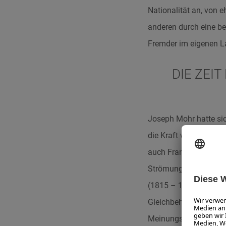
Nationalität an, von 
anderen durch eine b
Fremder im eigenen L
DIE ZEI
Joseph Mohr hatte sic
die Kraft weiterzuma
auch Franz Xaver Grub
Strömungen, die unter
(1815 – 1848) und des
Gleichbehandlung, Pres
Meinungsäußerung ode