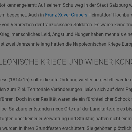
ot kennengelernt: Auf seinem Schulweg in der Stadt Salzburg w
ern begegnet. Auch in
Franz Xaver Grubers
Heimatdorf Hochburg
e von Verbrechen der französischen Soldaten. Es waren keine frie
 Krieg, menschliches Leid, Angst und Hunger haben mehr als ein
t zwei Jahrzehnte lang hatten die Napoleonischen Kriege Europ
LEONISCHE KRIEGE UND WIENER KON
ss (1814/15) sollte die alte Ordnung wieder hergestellt werden:
den zum Ziel. Territoriale Veränderungen ließen sich auf dem Pa
führen: Doch in der Realität waren sie ein fürchterlicher Schock 
 bei Salzburg entstanden neue Orte auf der Landkarte, die es bis
fügten über keinerlei Verwaltung und Struktur, hatten nicht ein
urden in ihren Grundfesten erschüttert: Sie gehörten plötzlich