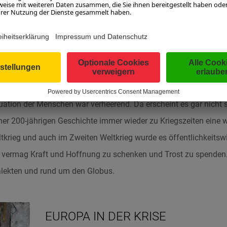
 sondern ein Mittel zum Selbstschutz. Die Menschen waren einge
Widerstand gegen das diktatorische System.
EIN FRIEDENSLIED FÜR DIE WELT
Nacht!“
entstand in
Zeiten von Krieg und Verzweiflung
. Sowohl di
ituation der Menschen war verheerend. Da erscheint es gar nicht 
er 200-jährigen Geschichte immer wieder zu Kriegszeiten eine wi
tkrieg und auch im Zweiten Weltkrieg wurde es öffentlichkeit
d vermag Kraft und Hoffnung zu schenken und Trost zu spenden.
lekten und rund um den Globus.
EUROPA IN DER KRISE