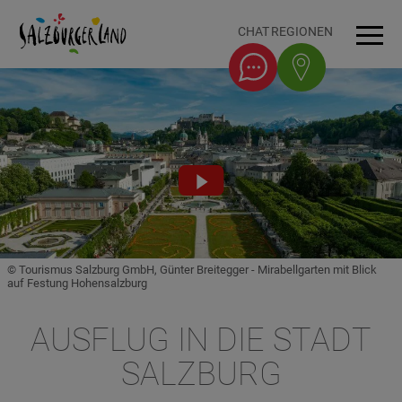
Accesskey
Accesskey
Accesskey
Accesskey
Zum Inhalt
Zur Navigation
Zum Seitenanfang
Zum Fuß-Bereich
[0]
[1]
[3]
[2]
CHAT
REGIONEN
Men
Video
abspielen
© Tourismus Salzburg GmbH, Günter Breitegger - Mirabellgarten mit Blick
auf Festung Hohensalzburg
AUSFLUG IN DIE STADT
SALZBURG