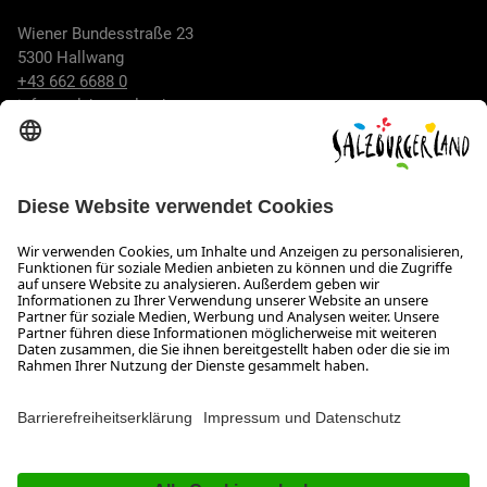
Wiener Bundesstraße 23
5300 Hallwang
+43 662 6688 0
info@salzburgerland.com
ÖFFNUNGSZEITEN
Wir freuen uns auf Ihre Anfrage!
Gerne stehen wir Ihnen von Montag bis Donnerstag von 08:00
bis 17:30 Uhr und am Freitag von 08:00 bis 17:00 Uhr zur
Verfügung.
Impressum und Datenschutz
Kontakt
Barrierefreiheitserklärung
Das Unternehmen
Jobs
Meeting- und Kongresslocations
Partner
Newsroom (B2B)
Presse