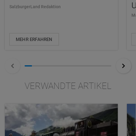
U
SalzburgerLand Redaktion
Ma
MEHR ERFAHREN
VERWANDTE ARTIKEL