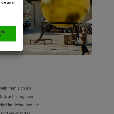
tellt man sich als
er Salzach, umgeben
die Handelsrouten der
d und erweckt das