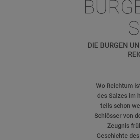
BURGE
S
DIE BURGEN U
RE
Wo Reichtum ist
des Salzes im 
teils schon we
Schlösser von d
Zeugnis frü
Geschichte des 