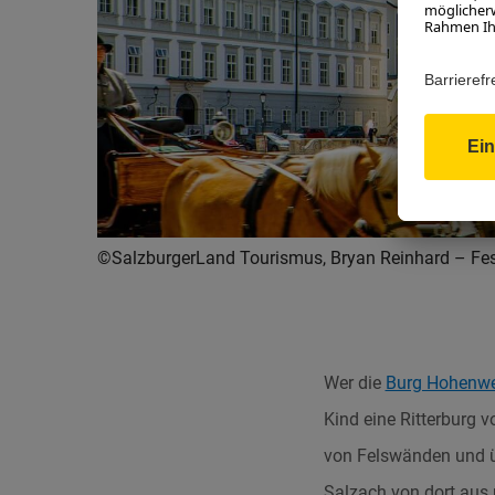
©SalzburgerLand Tourismus, Bryan Reinhard –
Fe
Wer die
Burg Hohenwe
Kind eine Ritterburg v
von Felswänden und ü
Salzach von dort aus