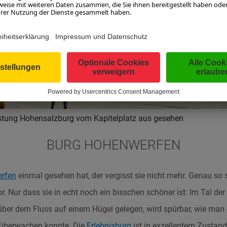
stung Hohensalzburg
vom Kapitelplatz aus gesehen
BURG HOHENWERFEN
rfen
einmal gesehen hat, der vergisst sie nicht mehr. Genau so s
or. Nur dass sie in echt noch ein bisschen schöner ist: Im Tal d
ber dem Fluss auf einem Hügel gelegen, wird spürbar, wie man 
 überwachen konnte. Die
Erlebnisburg
ist in exzellentem Zustan