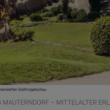
henwerfen
Greifvogelschau
G MAUTERNDORF
– MITTELALTER ER