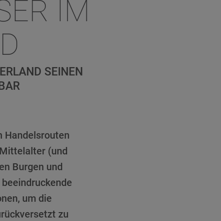
SER IM
ND
ERLAND SEINEN
BAR
en Handelsrouten
ittelalter (und
lzen Burgen und
s beeindruckende
onen, um die
urückversetzt zu