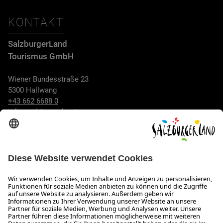
KONTAKT
SalzburgerLand
Tourismus GmbH
Wiener Bundesstraße 23
5300 Hallwang
+43 662 6688 0
info@salzburgerland.com
ÖFFNUNGSZEITEN
Wir freuen uns auf Ihre Anfrage!
Gerne stehen wir Ihnen von Montag bis Donnerstag von 08:00
bis 17:30 Uhr und am Freitag von 08:00 bis 17:00 Uhr zur
Verfügung.