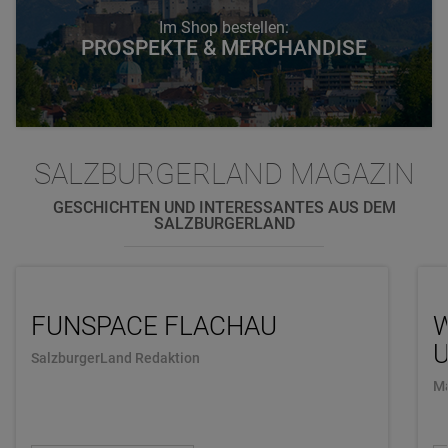
Im Shop bestellen:
PROSPEKTE & MERCHANDISE
SALZBURGERLAND MAGAZIN
GESCHICHTEN UND INTERESSANTES AUS DEM
SALZBURGERLAND
FUNSPACE FLACHAU
U
SalzburgerLand Redaktion
Ma