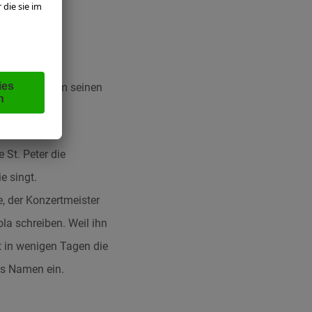
h Salzburg, um seinen
 St. Peter die
e singt.
, der Konzertmeister
la schreiben. Weil ihn
t in wenigen Tagen die
ns Namen ein.