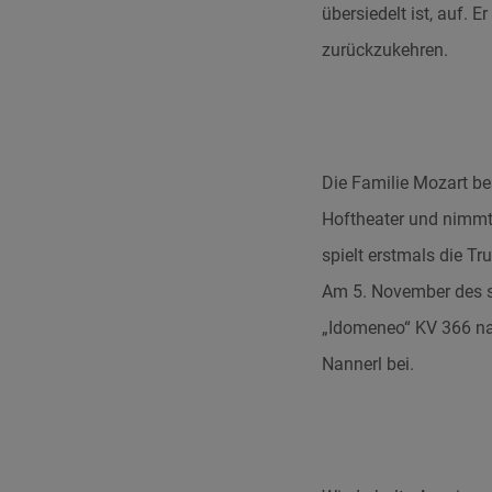
übersiedelt ist, auf. 
zurückzukehren.
Die Familie Mozart b
Hoftheater und nimmt
spielt erstmals die T
Am 5. November des se
„Idomeneo“ KV 366 na
Nannerl bei.