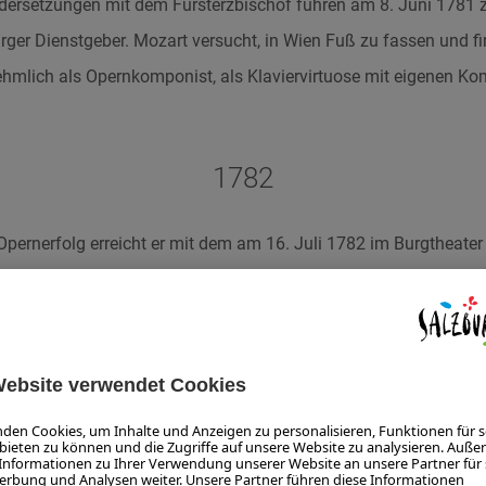
dersetzungen mit dem Fürsterzbischof führen am 8. Juni 1781 
ger Dienstgeber. Mozart versucht, in Wien Fuß zu fassen und fi
hmlich als Opernkomponist, als Klaviervirtuose mit eigenen Ko
1782
Opernerfolg erreicht er mit dem am 16. Juli 1782 im Burgtheater
rung aus dem Serail“ KV 384. Noch im selben Jahr heiratet er ge
r, die Tochter des Theaterfaktotums Franz Fridolin Weber und 
782 beendete Mozart das erste der später Joseph Haydn gewid
87, 421 (417b), 428 (421b), 458, 464, 465, die am 1. September 