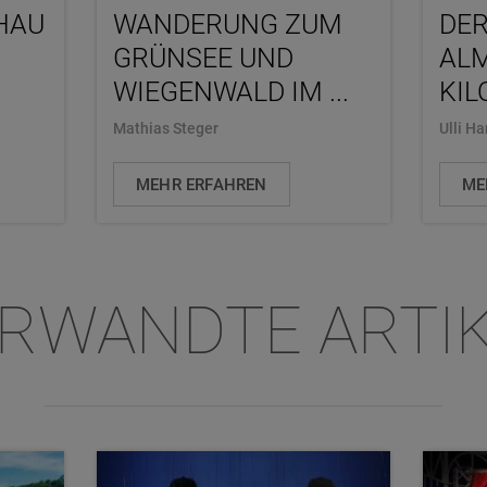
HAU
WANDERUNG ZUM
DER
GRÜNSEE UND
ALM
WIEGENWALD IM ...
KIL
Mathias Steger
Ulli H
MEHR ERFAHREN
ME
RWANDTE ARTI