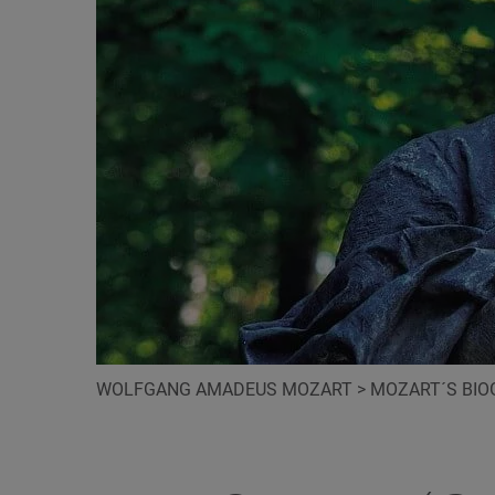
WOLFGANG AMADEUS MOZART
>
MOZART´S BIO