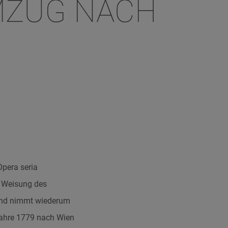
MZUG NACH
Opera seria
f Weisung des
 und nimmt wiederum
Jahre 1779 nach Wien