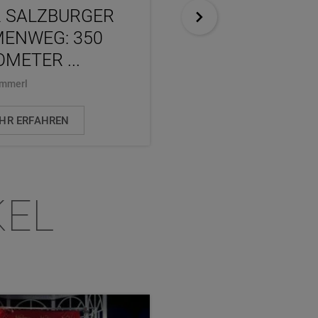
 SALZBURGER
PERNERINSEL: 
ENWEG: 350
WEISSEN GOLD ZU
OMETER ...
..
ammerl
Martina Baumgartner
HR ERFAHREN
MEHR ERFAHREN
KEL