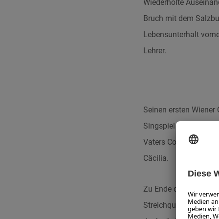
Wiederholte Auseinan
Bruch mit dem Salzbur
Lebensunterhalt vorne
Lehrer.
Seinen ersten Wiener 
Singspiel „Die Entfüh
Vaters Constanze Webe
Cäcilia.
Zu Ende des Jahres 1
Streichquartette KV 3