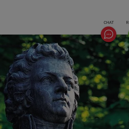
CHAT
R
Chat