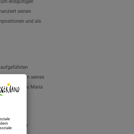
zum endgültigen
nanziert seinen
mpositionen und als
 aufgeführten
gen den Willen seines
seiner Ehefrau Maria
meten sechs
1785 mit einer