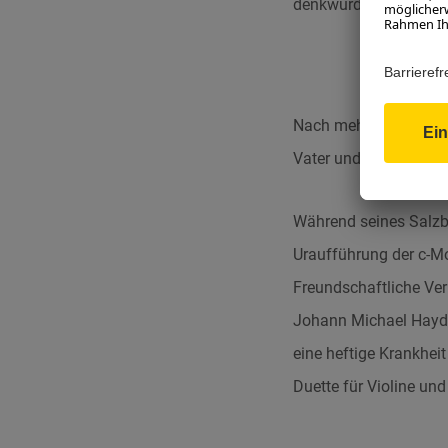
denkwürdigen Widmung
Nach mehr als eineinh
Vater und seine Schw
Während seines Salzbur
Uraufführung der c-Mo
Freundschaftliche Ve
Johann Michael Haydn,
eine heftige Krankhei
Duette für Violine un