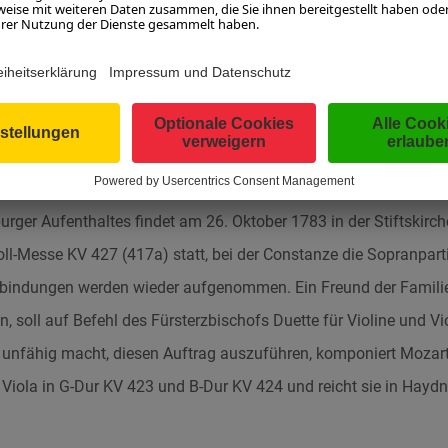
 an den großen Komponisten bei Artaria in Druck erscheinen.
1783
alb Jahren in Wien reist Mozart mit seiner Frau Constanze nac
ester zu besuchen.
ger Aufenthaltes findet am 26. Oktober 1783 in der Stiftskirche
ll-Messe KV 427 (417a) statt, bei der Constanze die Sopranparti
rbindungen werden wieder aufgenommen. Ein Freund der Familie
 soll auf Befehl des Fürsterzbischofs Duette für Violine und Vio
t unfähig macht, diesen Auftrag auszuführen, komponiert Mozar
d Viola in G-Dur KV 423 und B-Dur KV 424 und reicht sie in Hayd