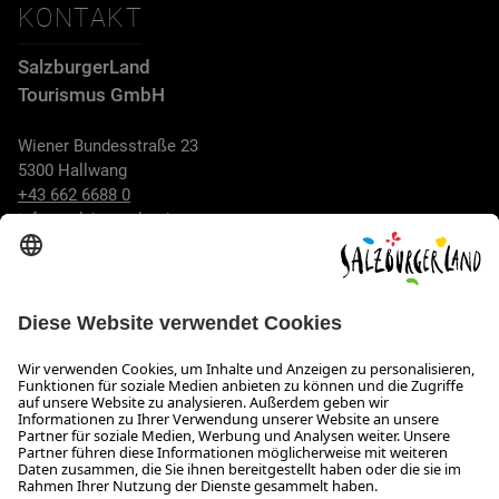
KONTAKT
SalzburgerLand
Tourismus GmbH
Wiener Bundesstraße 23
5300 Hallwang
+43 662 6688 0
info@salzburgerland.com
ÖFFNUNGSZEITEN
Wir freuen uns auf Ihre Anfrage!
Gerne stehen wir Ihnen von Montag bis Donnerstag von 08:00
bis 17:30 Uhr und am Freitag von 08:00 bis 17:00 Uhr zur
Verfügung.