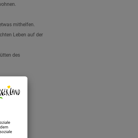
 wohnen.
etwas mithelfen.
echten Leben auf der
ütten des