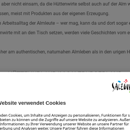
, aber nicht einsam, da die Hüttenwirte selbst auch auf der Alm
ssen, meist mit Produkten aus der eigenen Erzeugung.
en Arbeitsalltag der Almleute – wer mag, kann da und dort sogar 
nwirte mit an den Tisch setzen, werden viele Geschichten vom 
her am authentischen, naturnahen Almleben als in den urigen H
HÜTTENURLAUB IM SALZBURGERLAND
 SalzburgerLand
Hütten zum Übernachten
im Überblick