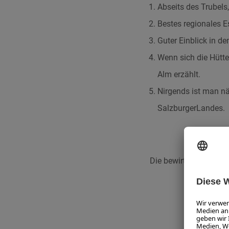
Abseits des Trubels
Bestes regionales E
Guter Einblick in d
Wenn sich die Hütte
Alm erzählt.
Nirgends ist man nä
SalzburgerLandes.
Die bewirtschafteten