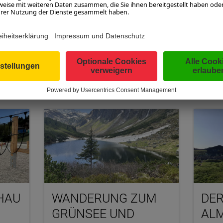
BURGERLAND MA
EN UND INTERESSANTES AUS DEM SALZ
HAU
WANDERUNG ZUM
DER
GRÜNSEE UND
ALM