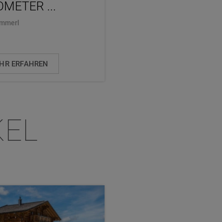
OMETER ...
..
ammerl
Martina Baumgartner
HR ERFAHREN
MEHR ERFAHREN
KEL