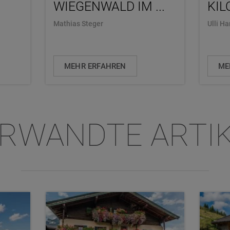
WIEGENWALD IM ...
KIL
Mathias Steger
Ulli H
MEHR ERFAHREN
ME
RWANDTE ARTI