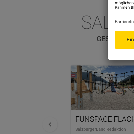
SALZ
GESCHICHT
FUNSPACE FLAC
SalzburgerLand Redaktion