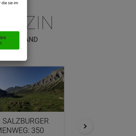
GAZIN
BURGERLAND
 SALZBURGER
PERNERINSEL: 
ENWEG: 350
WEISSEN GOLD ZU