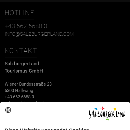
HOTLINE
+43 662 6688 0
INFO@SALZBURGERLAND.COM
KONTAKT
SalzburgerLand
Tourismus GmbH
Wiener Bundesstraße 23
5300 Hallwang
+43 662 6688 0
info@salzburgerland.com
ÖFFNUNGSZEITEN