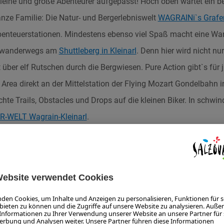
leine und große Abenteurer aufgepasst! Hoch oben wartet ein b
anze Familie: Die Natur- und Bergerlebniswelt
WAGRAINi`s Grafe
enteuerstationen. Mindestens ebenso viel Spaß macht eine Wa
ndwanderwegs am
Shuttleberg in Kleinarl
. Denn hier wird nicht nu
 über elf Rutschen durch die Bergwiesen. Pure Action gibt`s für
Area direkt an der Mittelstation der Flying Mozart Gondelbahn 
hte Trails, Obstacles und Drops auf die kleinen Biker. In schw
-WELT Wagrain-Kleinarl
.