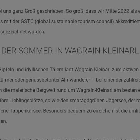
ei uns ganz Groß geschrieben. So groß, dass wir Mitte 2022 als e
s mit der GSTC (global sustainable tourism council) akkreditiert
usgezeichnet wurden.
DER SOMMER IN WAGRAIN-KLEINARL
feln und idyllischen Tälern lädt Wagrain-Kleinarl zum aktiven 
stürmer oder genussbetonter Almwanderer – bei einer der zahlr
ch die malerische Bergwelt rund um Wagrain-Kleinarl am besten 
hre Lieblingsplätze, so wie den smaragdgrünen Jägersee, der 
ne Tappenkarsee. Besonders bequem zu erreichen ist die umli
en.