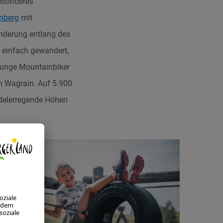
esonderes
nberg
mit
nderung entlang des
r einfach gewandert,
 junge Mountainbiker
in Wagrain. Auf 5.900
indelerregende Höhen