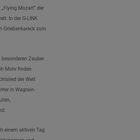
 „Flying Mozart“ der
elt. In der G-LINK
m Grießenkareck zum
em besonderen Zauber
ph Mohr finden
htslied der Welt
inter in Wagrain-
ufen,
nd.
ch einem aktiven Tag