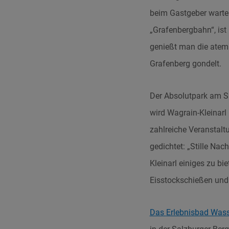
beim Gastgeber warten
„Grafenbergbahn“, ist 
genießt man die atem
Grafenberg gondelt.
Der Absolutpark am Sh
wird Wagrain-Kleinarl
zahlreiche Veranstalt
gedichtet: „Stille Nac
Kleinarl einiges zu b
Eisstockschießen und
Das
Erlebnisbad Wass