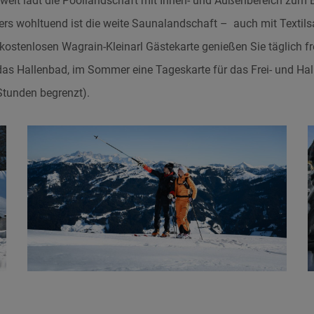
gwelt lädt die Poollandschaft mit Innen- und Außenbereich zum
rs wohltuend ist die weite Saunalandschaft – auch mit Textils
 kostenlosen Wagrain-Kleinarl Gästekarte genießen Sie täglich fre
das Hallenbad, im Sommer eine Tageskarte für das Frei- und Hal
Stunden begrenzt).