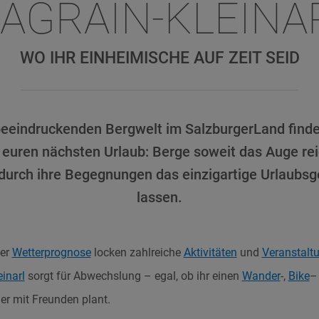
AGRAIN-KLEINA
WO IHR EINHEIMISCHE AUF ZEIT SEID
beeindruckenden Bergwelt im SalzburgerLand findet
 euren nächsten Urlaub: Berge soweit das Auge rei
durch ihre Begegnungen das einzigartige Urlaubsg
lassen.
der
Wetterprognose
locken zahlreiche
Aktivitäten
und
Veranstalt
inarl
sorgt für Abwechslung – egal, ob ihr einen
Wander
-,
Bike
–
er mit Freunden plant.