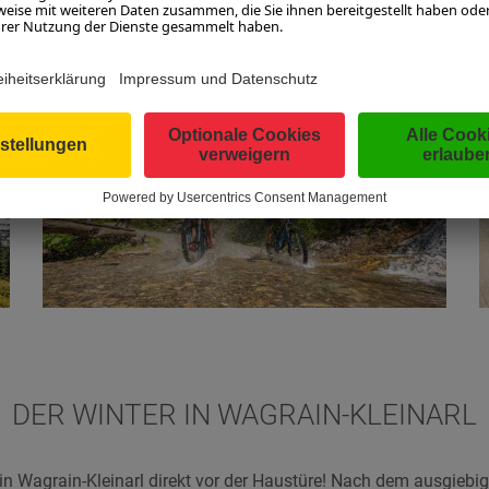
DER WINTER IN WAGRAIN-KLEINARL
 in Wagrain-Kleinarl direkt vor der Haustüre! Nach dem ausgieb