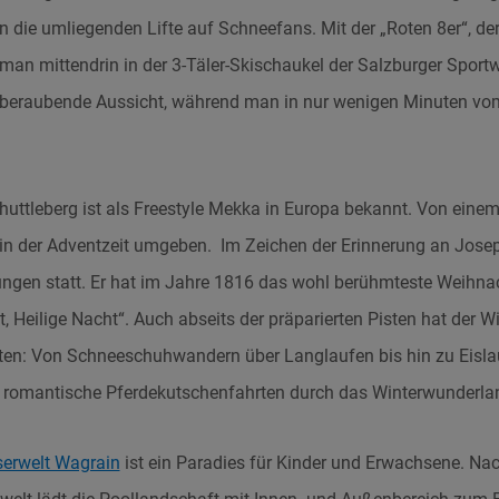
 die umliegenden Lifte auf Schneefans. Mit der „Roten 8er“, der
man mittendrin in der 3-Täler-Skischaukel der Salzburger Sportw
beraubende Aussicht, während man in nur wenigen Minuten vo
uttleberg ist als Freestyle Mekka in Europa bekannt. Von ein
 in der Adventzeit umgeben. Im Zeichen der Erinnerung an Jose
ungen statt. Er hat im Jahre 1816 das wohl berühmteste Weihnac
ht, Heilige Nacht“. Auch abseits der präparierten Pisten hat der W
ieten: Von Schneeschuhwandern über Langlaufen bis hin zu Eisla
 romantische Pferdekutschenfahrten durch das Winterwunderla
erwelt Wagrain
ist ein Paradies für Kinder und Erwachsene. Na