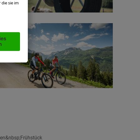
igen&nbsp;Frühstück