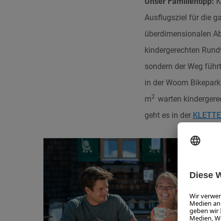
Unser Familientipp:
K
Ausflugsziel für die g
überdimensionalen Ab
kindergerechten Ru
sondern der Weg führt
in der Woom Bikepark 
2
m
warten kindergerec
geht es in der
KLETTER