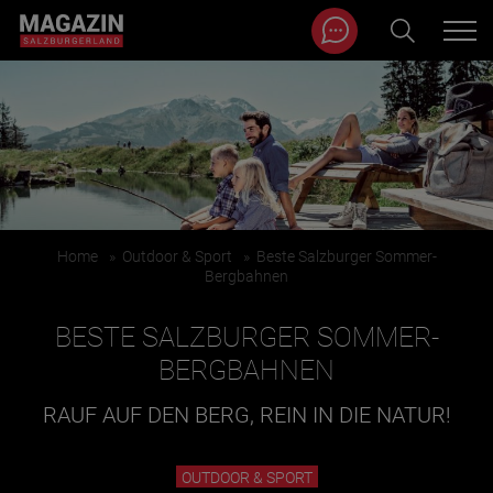
Magazin durchsuchen...
Zum Inhalt springen
BEITRÄGE IN MEINER NÄHE
Home
»
Outdoor & Sport
»
Beste Salzburger Sommer-
Bergbahnen
BESTE SALZBURGER SOMMER-
BERGBAHNEN
RAUF AUF DEN BERG, REIN IN DIE NATUR!
BEITRÄGE IN MEINER NÄHE ANZEIGEN
OUTDOOR & SPORT
KATEGORIEN