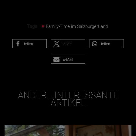
Tags
#
Family-Time im SalzburgerLand
teilen
teilen
teilen
E-Mail
ANDERE INTERESSANTE
ARTIKEL