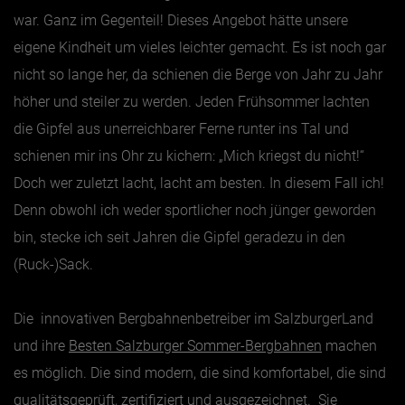
war. Ganz im Gegenteil! Dieses Angebot hätte unsere
Jänner
eigene Kindheit um vieles leichter gemacht. Es ist noch gar
nicht so lange her, da schienen die Berge von Jahr zu Jahr
Februar
höher und steiler zu werden. Jeden Frühsommer lachten
März
die Gipfel aus unerreichbarer Ferne runter ins Tal und
April
schienen mir ins Ohr zu kichern: „Mich kriegst du nicht!“
Mai
Doch wer zuletzt lacht, lacht am besten. In diesem Fall ich!
Juni
Denn obwohl ich weder sportlicher noch jünger geworden
Juli
bin, stecke ich seit Jahren die Gipfel geradezu in den
August
(Ruck-)Sack.
September
Die innovativen Bergbahnenbetreiber im SalzburgerLand
Oktober
und ihre
Besten Salzburger Sommer-Bergbahnen
machen
November
es möglich. Die sind modern, die sind komfortabel, die sind
Dezember
qualitätsgeprüft, zertifiziert und ausgezeichnet. Sie