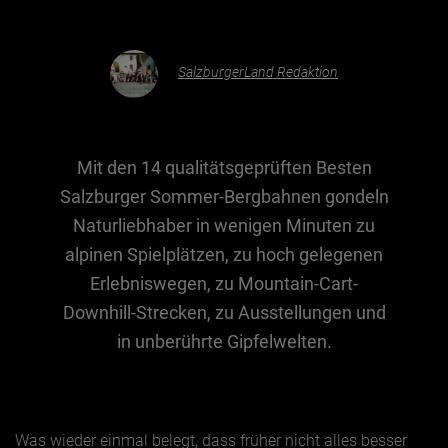
Essen & Trinken
SalzburgerLand Redaktion
Outdoor & Sport
Gesundheit
Nachhaltigkeit
Mit den 14 qualitätsgeprüften Besten
Sehenswürdig
Salzburger Sommer-Bergbahnen gondeln
Naturliebhaber in wenigen Minuten zu
Kunst & Kultur
alpinen Spielplätzen, zu hoch gelegenen
Brauchtum
Erlebniswegen, zu Mountain-Cart-
Lifestyle
Downhill-Strecken, zu Ausstellungen und
Hotel & Reise
in unberührte Gipfelwelten.
Archiv
BEITRÄGE NACH MONAT
Was wieder einmal belegt, dass früher nicht alles besser