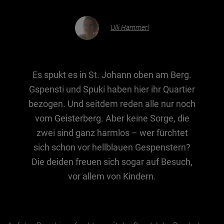
Ulli Hammerl
Essen & Trinken
Outdoor & Sport
Gesundheit
Es spukt es in St. Johann oben am Berg.
Nachhaltigkeit
Gspensti und Spuki haben hier ihr Quartier
Sehenswürdig
bezogen. Und seitdem reden alle nur noch
Kunst & Kultur
vom
Geisterberg
. Aber keine Sorge, die
Brauchtum
zwei sind ganz harmlos – wer fürchtet
sich schon vor hellblauen Gespenstern?
Lifestyle
Die deiden freuen sich sogar auf Besuch,
Hotel & Reise
vor allem von Kindern.
Archiv
BEITRÄGE NACH MONAT