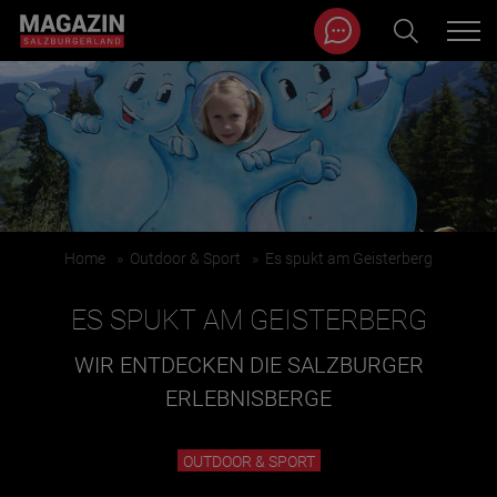
Magazin durchsuchen...
Zum Inhalt springen
BEITRÄGE IN MEINER NÄHE
Home
»
Outdoor & Sport
»
Es spukt am Geisterberg
ES SPUKT AM GEISTERBERG
WIR ENTDECKEN DIE SALZBURGER
ERLEBNISBERGE
BEITRÄGE IN MEINER NÄHE ANZEIGEN
OUTDOOR & SPORT
KATEGORIEN