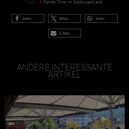
Tags
#
Family-Time im SalzburgerLand
teilen
teilen
teilen
E-Mail
ANDERE INTERESSANTE
ARTIKEL