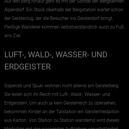
Auf den Berg hinauf geht es mit der
Gondel
der
Bergbahnen
Alpendorf
. Ein Stück oberhalb der Bergstation wartet schon
Jänner
der Geisterzug, der die Besucher ins Geisterdorf bringt.
Februar
Fleißige Wanderer kommen selbstverständlich auch zu Fuß
März
ans Ziel.
April
LUFT-,
WALD
-, WASSER- UND
Mai
Juni
ERDGEISTER
Juli
August
Gspensti und Spuki wohnen nicht alleine am Geisterberg.
September
Sie teilen sich ihr Reich mit Luft-,
Wald
-, Wasser- und
Erdgeistern. Um auch ja kein Geisterreich zu übersehen,
Oktober
bekommen Kinder an der Talstation ein Geistermedaillon
November
aus Karton. Von Station zu Station wandernd wird dieses
Dezember
Medaillon mit den passenden Aufklebern vervollständigt.