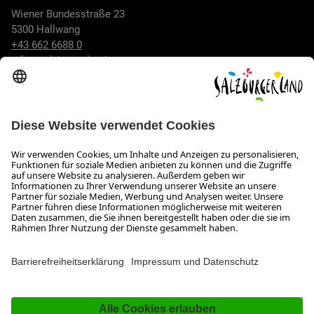
Wiener Bundesstraße 23
5300 Hallwang
+43 662 6688 0
info@salzburgerland.com
ÖFFNUNGSZEITEN
Wir freuen uns auf Ihre Anfrage!
Gerne stehen wir Ihnen von Montag bis Donnerstag von 08:00
bis 17:30 Uhr und am Freitag von 08:00 bis 17:00 Uhr zur
Verfügung.
Impressum und Datenschutz
Kontakt
Barrierefreiheitserklärung
Das Unternehmen
Jobs
Meeting- und Kongresslocations
Partner
Newsroom (B2B)
Presse