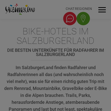
Accesskey
Accesskey
Accesskey
Accesskey
Zum Inhalt
Zur Navigation
Zum Seitenanfang
Zum Fuß-Bereich
[0]
[1]
[3]
[2]
CHAT
REGIONEN
Men
BIKE-HOTELS IM
SALZBURGERLAND
DIE BESTEN UNTERKÜNFTE FÜR RADFAHRER IM
SALZBURGERLAND
Im SalzburgerLand finden Radfahrer und
Radfahrerinnen all das (und wahrscheinlich noch
viel mehr), was sie für einen richtig guten Trip mit
dem Rennrad, Mountainbike, Gravelbike oder E-Bike
in die Alpen brauchen. Trails, Parks,
herausfordernde Anstiege, atemberaubende
Panoramen und last but not least, spektakuläre