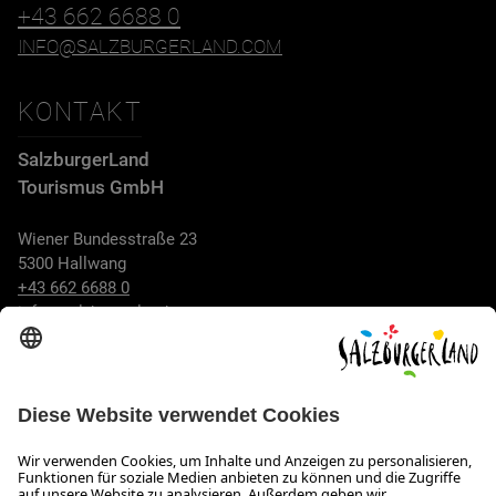
+43 662 6688 0
INFO@SALZBURGERLAND.COM
KONTAKT
SalzburgerLand
Tourismus GmbH
Wiener Bundesstraße 23
5300 Hallwang
+43 662 6688 0
info@salzburgerland.com
ÖFFNUNGSZEITEN
Wir freuen uns auf Ihre Anfrage!
Gerne stehen wir Ihnen von Montag bis Donnerstag von 08:00