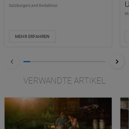
U
SalzburgerLand Redaktion
Ma
MEHR ERFAHREN
VERWANDTE ARTIKEL