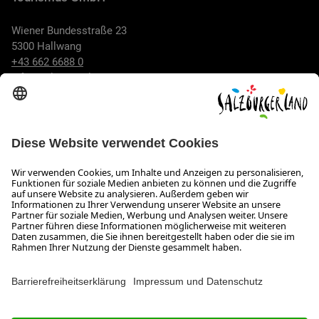
Wiener Bundesstraße 23
5300 Hallwang
+43 662 6688 0
info@salzburgerland.com
ÖFFNUNGSZEITEN
Wir freuen uns auf Ihre Anfrage!
Gerne stehen wir Ihnen von Montag bis Donnerstag von 08:00
bis 17:30 Uhr und am Freitag von 08:00 bis 17:00 Uhr zur
Verfügung.
Impressum und Datenschutz
Kontakt
Barrierefreiheitserklärung
Das Unternehmen
Jobs
Meeting- und Kongresslocations
Partner
Newsroom (B2B)
Presse