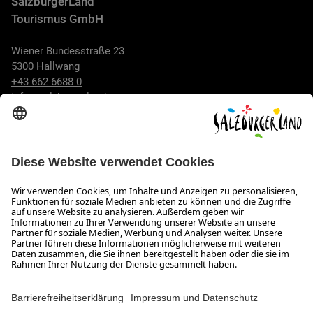
SalzburgerLand
Tourismus GmbH
Wiener Bundesstraße 23
5300 Hallwang
+43 662 6688 0
info@salzburgerland.com
ÖFFNUNGSZEITEN
Wir freuen uns auf Ihre Anfrage!
Gerne stehen wir Ihnen von Montag bis Donnerstag von 08:00
bis 17:30 Uhr und am Freitag von 08:00 bis 17:00 Uhr zur
Verfügung.
Impressum und Datenschutz
Kontakt
Barrierefreiheitserklärung
Das Unternehmen
Jobs
Meeting- und Kongresslocations
Partner
Newsroom (B2B)
Presse