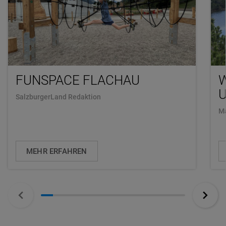
FUNSPACE FLACHAU
U
SalzburgerLand Redaktion
Ma
MEHR ERFAHREN