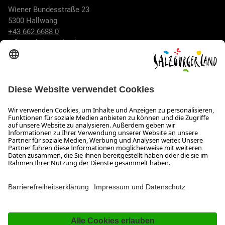
Wiener Bundesstraße 23
5300 Hallwang
+43 662 6688 0
info@salzburgerland.com
ÖFFNUNGSZEITEN
Wir freuen uns auf Ihre Anfrage!
Gerne stehen wir Ihnen von Montag bis Donnerstag von 08:00
bis 17:30 Uhr und am Freitag von 08:00 bis 17:00 Uhr zur
Verfügung.
Impressum und Datenschutz
Kontakt
Barrierefreiheitserklärung
Das Unternehmen
Jobs
Meeting- und Kongresslocations
Partner
Newsroom (B2B)
Presse