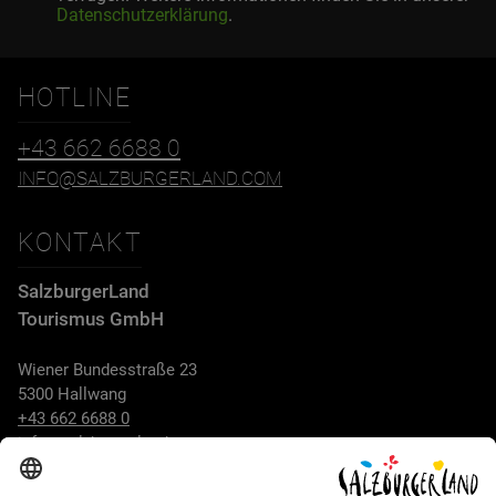
Datenschutzerklärung
.
HOTLINE
+43 662 6688 0
INFO@SALZBURGERLAND.COM
KONTAKT
SalzburgerLand
Tourismus GmbH
Wiener Bundesstraße 23
5300 Hallwang
+43 662 6688 0
info@salzburgerland.com