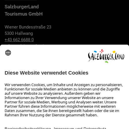
SalzburgerLand
Tourismus GmbH
Wiener Bundesstraße 23
5300 Hallwang
+43 662 6688 0
info@salzburgerland.com
ÖFFNUNGSZEITEN
Wir freuen uns auf Ihre Anfrage!
Gerne stehen wir Ihnen von Montag bis Donnerstag von 08:00
bis 17:30 Uhr und am Freitag von 08:00 bis 17:00 Uhr zur
Verfügung.
Impressum und Datenschutz
Kontakt
Barrierefreiheitserklärung
Das Unternehmen
Jobs
Meeting- und Kongresslocations
Partner