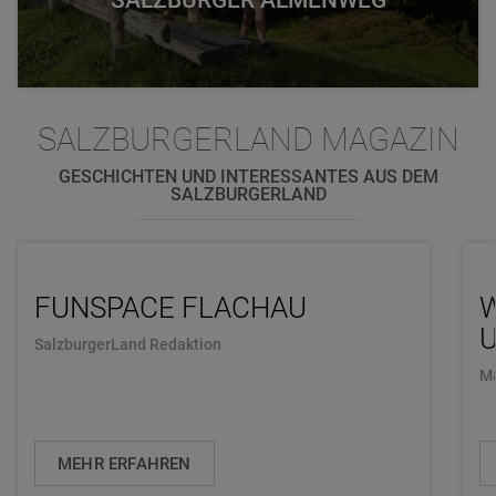
SALZBURGER ALMENWEG
SALZBURGERLAND MAGAZIN
GESCHICHTEN UND INTERESSANTES AUS DEM
SALZBURGERLAND
FUNSPACE FLACHAU
U
SalzburgerLand Redaktion
Ma
MEHR ERFAHREN