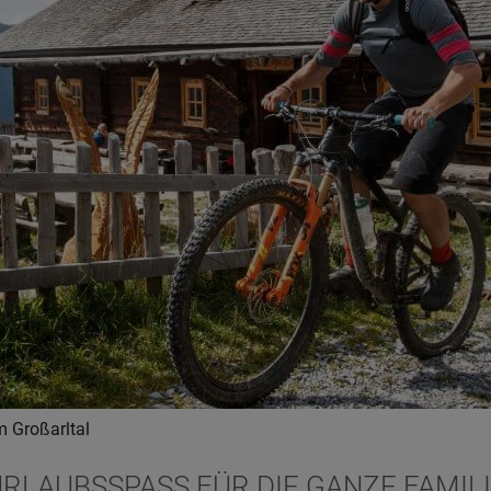
m Großarltal
RLAUBSSPASS FÜR DIE GANZE FAMILIE