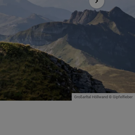
Großarltal Höllwand © Gipfelfieber