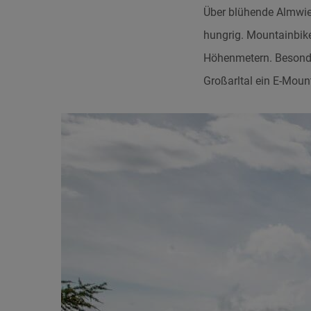
Über blühende Almwies
hungrig. Mountainbike
Höhenmetern. Besonder
Großarltal ein E-Moun