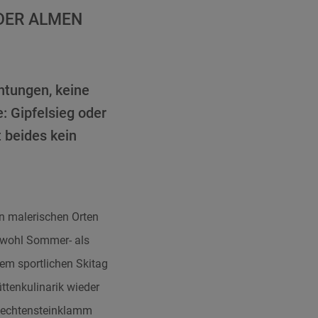
DER ALMEN
chtungen, keine
: Gipfelsieg oder
t beides kein
n malerischen Orten
sowohl Sommer- als
nem sportlichen Skitag
ttenkulinarik wieder
Liechtensteinklamm