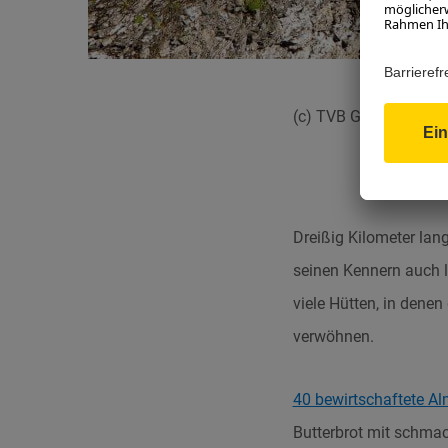
(c) TVB Großarltal –
Dreißig Kilometer lang
seinen Kennern auch l
viele Hütten, in dene
verwöhnen.
40 bewirtschaftete A
Butterbrot mit schma