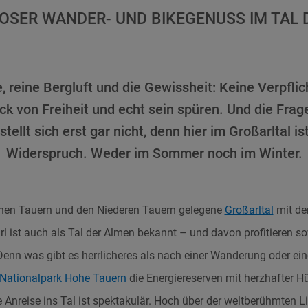
OSER WANDER- UND BIKEGENUSS IM TAL 
 reine Bergluft und die Gewissheit: Keine Verpfli
ck von Freiheit und echt sein spüren. Und die Frage
tellt sich erst gar nicht, denn hier im Großarltal is
Widerspruch. Weder im Sommer noch im Winter.
en Tauern und den Niederen Tauern gelegene
Großarltal
mit de
l ist auch als Tal der Almen bekannt – und davon profitieren 
Denn was gibt es herrlicheres als nach einer Wanderung oder ei
Nationalpark Hohe Tauern
die Energiereserven mit herzhafter Hü
 Anreise ins Tal ist spektakulär. Hoch über der weltberühmten 