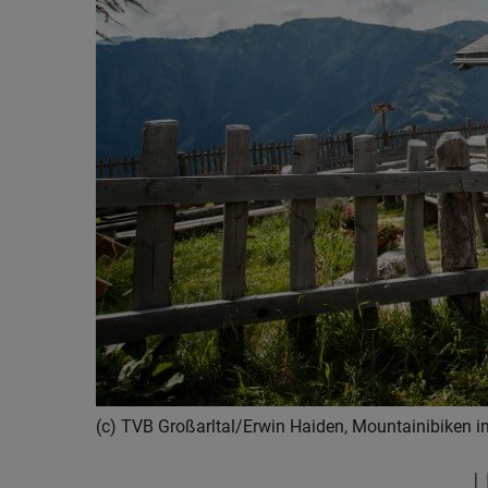
(c) TVB Großarltal/Erwin Haiden, Mountainibiken i
U