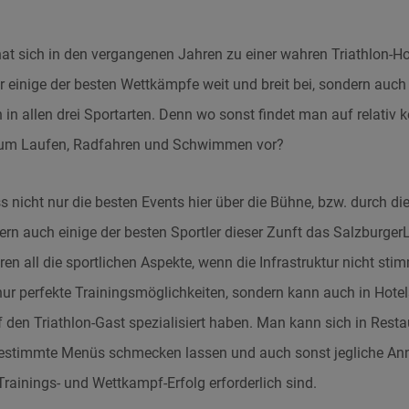
t sich in den vergangenen Jahren zu einer wahren Triathlon-Ho
r einige der besten Wettkämpfe weit und breit bei, sondern auch
in allen drei Sportarten. Denn wo sonst findet man auf relat
zum Laufen, Radfahren und Schwimmen vor?
 nicht nur die besten Events hier über die Bühne, bzw. durch di
ern auch einige der besten Sportler dieser Zunft das Salzburger
n all die sportlichen Aspekte, wenn die Infrastruktur nicht st
 nur perfekte Trainingsmöglichkeiten, sondern kann auch in Hot
f den Triathlon-Gast spezialisiert haben. Man kann sich in Restau
estimmte Menüs schmecken lassen und auch sonst jegliche An
Trainings- und Wettkampf-Erfolg erforderlich sind.