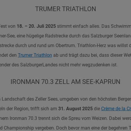
TRUMER TRIATHLON
Fest
von
18. – 20. Juli 2025
stimmt einfach alles. Das Schwim
r-See, eine hügelige Radstrecke durch das Salzburger Seenland
trecke durch und rund um Obertrum. Triathlon-Herz was willst 
ndet den
Trumer Triathlon
ab und trägt dazu bei, dass dieser W
lender des SalzburgerLandes nicht mehr wegzudenken ist.
IRONMAN 70.3 ZELL AM SEE-KAPRUN
en Landschaft des Zeller Sees, umgeben von den höchsten Berge
ln der Region, trifft sich am
31. August 2025
die
Crème de la C
nem Ironman 70.3 trennt sich die Spreu vom Weizen. Dabei werd
ld Championship vergeben. Doch bevor man eine der begehren T