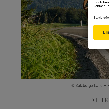
© SalzburgerLand – R
DIE T