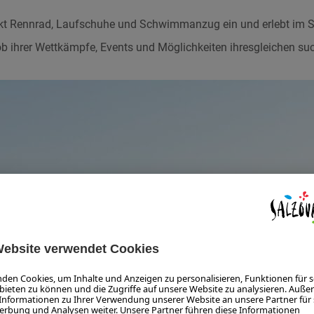
t Rennrad, Laufschuhe und Schwimmanzug ein und erlebt im S
 ob ihrer Wettkämpfe, Events und Möglichkeiten ihresgleichen suc