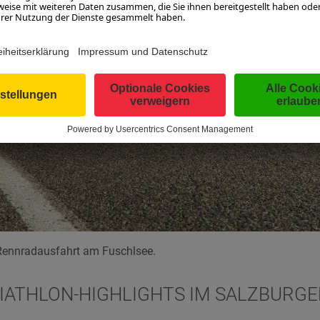
ennradausfahrt am Fuschlsee.
RIATHLON-HIGHLIGHTS IM SALZBURG