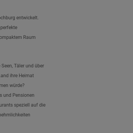
chburg entwickelt.
 perfekte
iv kompaktem Raum
e Seen, Täler und über
Land ihre Heimat
immen würde?
els und Pensionen
rants speziell auf die
nehmlichkeiten