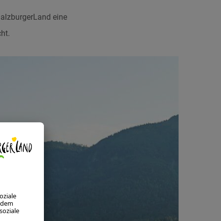
alzburgerLand eine
ht.