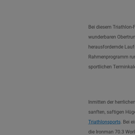
Bei diesem Triathlon-
wunderbaren Obertrume
herausfordernde Laufs
Rahmenprogramm ru
sportlichen Terminka
Inmitten der herrlich
sanften, saftigen Hüge
Triathlonsports
.
Bei ei
die Ironman 70.3 Wor