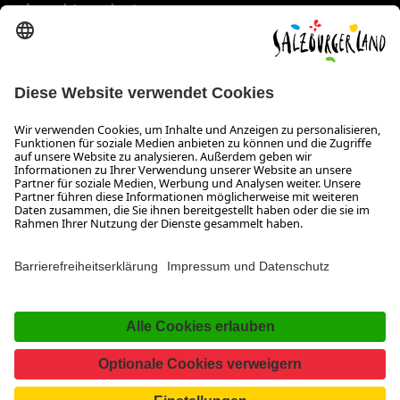
info@salzburgerland.com
ÖFFNUNGSZEITEN
Wir freuen uns auf Ihre Anfrage!
Gerne stehen wir Ihnen von Montag bis Donnerstag von 08:00
bis 17:30 Uhr und am Freitag von 08:00 bis 17:00 Uhr zur
Verfügung.
Impressum und Datenschutz
Kontakt
Barrierefreiheitserklärung
Das Unternehmen
Jobs
Meeting- und Kongresslocations
Partner
Newsroom (B2B)
Presse
Facebook
YouTube
SalzburgerLand
Instagram
TikTok
Pinterest
LinkedIn
WhatsApp
Magazin