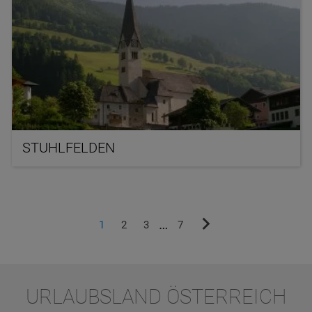
STUHLFELDEN
nächste
…
1
2
3
7
Seite
URLAUBSLAND ÖSTERREICH