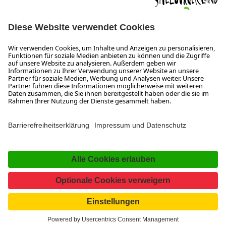
ÖFFNUNGSZEITEN
Wir freuen uns auf Ihre Anfrage!
Gerne stehen wir Ihnen von Montag bis Donnerstag von 08:00
bis 17:30 Uhr und am Freitag von 08:00 bis 17:00 Uhr zur
Verfügung.
Impressum und Datenschutz
Kontakt
Barrierefreiheitserklärung
Das Unternehmen
Jobs
Meeting- und Kongresslocations
Partner
Newsroom (B2B)
Presse
Facebook
YouTube
SalzburgerLand
Instagram
TikTok
Pinterest
LinkedIn
WhatsApp
Magazin