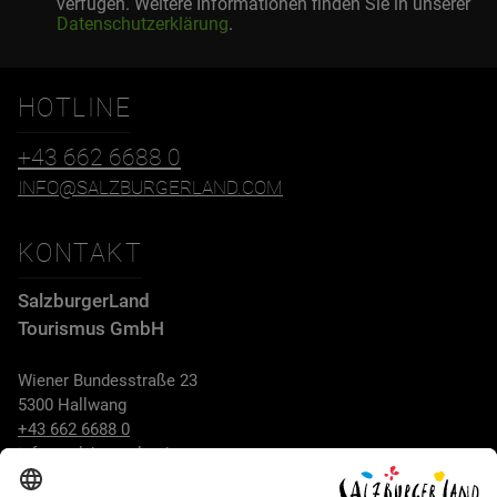
verfügen. Weitere Informationen finden Sie in unserer
Datenschutzerklärung
.
HOTLINE
+43 662 6688 0
INFO@SALZBURGERLAND.COM
KONTAKT
SalzburgerLand
Tourismus GmbH
Wiener Bundesstraße 23
5300 Hallwang
+43 662 6688 0
info@salzburgerland.com