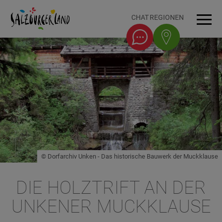
Accesskey
Accesskey
Accesskey
Accesskey
Zum Inhalt
Zur Navigation
Zum Seitenanfang
Zum Fuß-Bereich
[0]
[1]
[3]
[2]
CHAT
REGIONEN
Men
© Dorfarchiv Unken - Das historische Bauwerk der Muckklause
DIE HOLZTRIFT AN DER
UNKENER MUCKKLAUSE