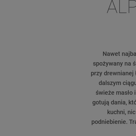
AL
Nawet najbar
spożywany na ś
przy drewnianej 
dalszym ciągu
świeże masło i
gotują dania, k
kuchni, nic
podniebienie. T