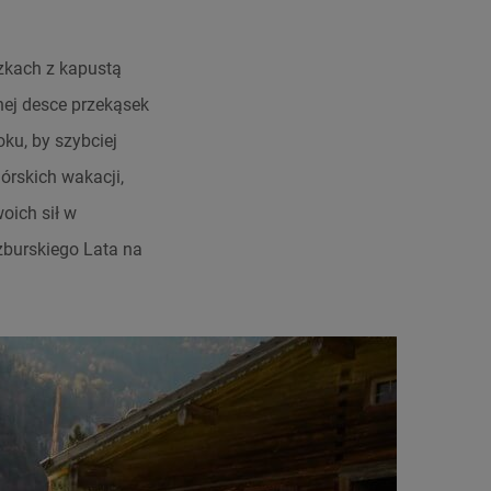
zkach z kapustą
nej desce przekąsek
ku, by szybciej
rskich wakacji,
oich sił w
burskiego Lata na