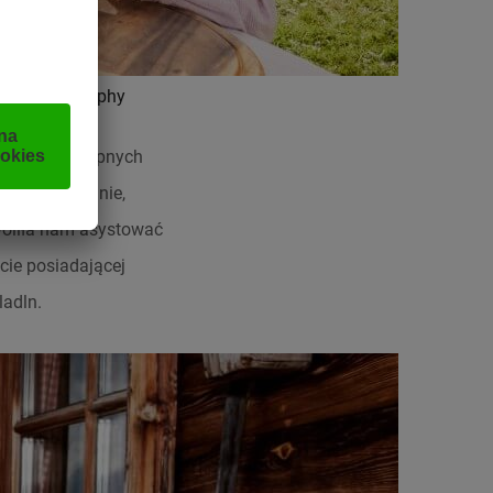
GER Photography
i łatwo dostępnych
inarne wyzwanie,
woliła nam asystować
ie posiadającej
ladln.