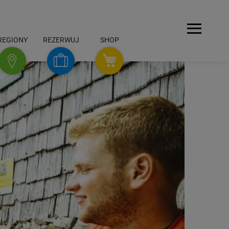
Menu
REGIONY
REZERWUJ
SHOP
SHOP
Rezerwuj
Regiony