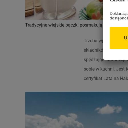
Tradycyjne wiejskie pączki posmakują każdemu 
Trzeba wprawdzie przy
składników, nie są wc
spędzając lato w Alp
sobie w kuchni. Jest 
certyfikat Lata na Ha