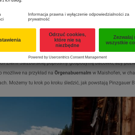
mieszczuchowi © SalzburgerLand Tourismus, HELGE KIRCHBER
znać, że niektóre tradycyjne przepisy, mimo prostego wyglądu 
ale tak łatwe w przygotowaniu. Dlatego, zanim podejmiemy kul
ach Ziemi Salzburskiej poprośmy gospodynię bacówki, aby poz
to możliwe na przykład na
Örgenabuernalm
w Maishofen, w chac
lach. Możemy tu krok po kroku śledzić, jak powstają Pinzgauer B