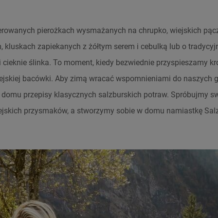
rowanych pierożkach wysmażanych na chrupko, wiejskich pąc
 kluskach zapiekanych z żółtym serem i cebulką lub o tradycyj
ieknie ślinka. To moment, kiedy bezwiednie przyspieszamy kro
ejskiej bacówki. Aby zimą wracać wspomnieniami do naszych gó
 domu przepisy klasycznych salzburskich potraw. Spróbujmy sw
jskich przysmaków, a stworzymy sobie w domu namiastkę Salz