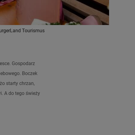
burgerLand Tourismus
desce. Gospodarz
hlebowego. Boczek
żo starty chrzan,
i. A do tego świeży