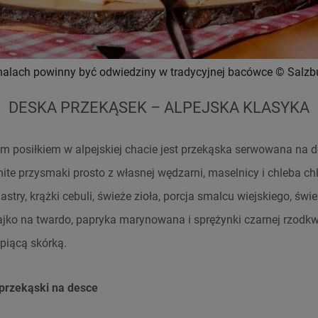
halach powinny być odwiedziny w tradycyjnej bacówce © Salz
DESKA PRZEKĄSEK – ALPEJSKA KLASYKA
ym posiłkiem w alpejskiej chacie jest przekąska serwowana na 
ite przysmaki prosto z własnej wędzarni, maselnicy i chleba c
astry, krążki cebuli, świeże zioła, porcja smalcu wiejskiego, świe
jko na twardo, papryka marynowana i sprężynki czarnej rzodkw
upiącą skórką.
 przekąski na desce