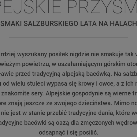
PEJSKIE PRZYSM
SMAKI SALZBURSKIEGO LATA NA HALACH
dziej wyszukany posiłek nigdzie nie smakuje tak 
wieżym powietrzu, w oszałamiającym górskim otocz
ławie przed tradycyjną alpejską bacówką. Na salz
 od wielu stuleci wypasa się krowy i owce, a z ich
 znakomite sery. Alpejskie gospodynie są wierne tra
tóre znają jeszcze ze swojego dzieciństwa. Mimo
 nie jest w stanie przebić tradycyjne dania, które 
radycyjne bacówki są oazą dla zmęczonych wędro
odsapnąć i się posilić.