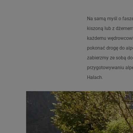
Na samą myśl o fasze
kiszoną lub z dżemem,
każdemu wędrowcowi c
pokonać drogę do alp
zabierzmy ze sobą do
przygotowywaniu alpe
Halach.