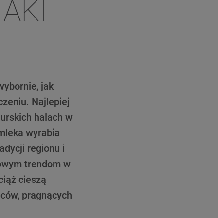
AKI
wybornie, jak
eniu. Najlepiej
burskich halach w
 mleka wyrabia
dycji regionu i
 nowym trendom w
wciąż cieszą
wców, pragnących