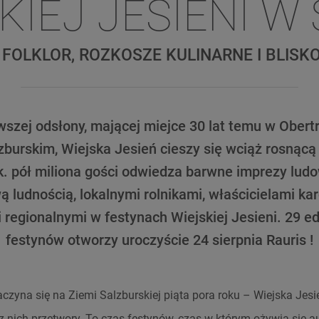
KIEJ JESIENI W
 FOLKLOR, ROZKOSZE KULINARNE I BLISK
wszej odsłony, mającej miejce 30 lat temu w Ober
zburskim, Wiejska Jesień cieszy się wciąż rosnącą
. pół miliona gości odwiedza barwne imprezy ludo
ą ludnością, lokalnymi rolnikami, właścicielami ka
 regionalnymi w festynach Wiejskiej Jesieni. 29 ed
festynów otworzy uroczyście 24 sierpnia Rauris !
aczyna się na Ziemi Salzburskiej piąta pora roku – Wiejska Jesi
i z nich przetwory. To czas festynów, czas w którym ożywia się au