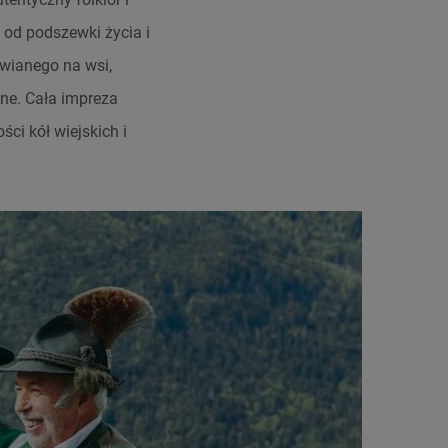
 od podszewki życia i
awianego na wsi,
zne. Cała impreza
ci kół wiejskich i