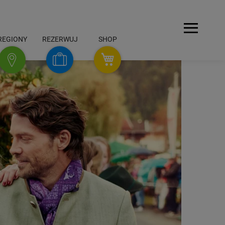
Menu
REGIONY
REZERWUJ
SHOP
SHOP
Rezerwuj
Regiony