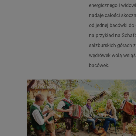
energicznego i widow
nadaje całości skocz
od jednej bacówki do
na przykład na Schaf
salzburskich górach 
wędrówek wolą wsiąść
bacówek.