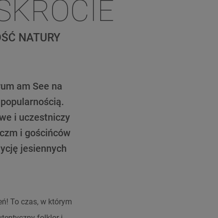
 SKRÓCIE
OŚĆ NATURY
trum am See na
 popularnością.
we i uczestniczy
rczm i gościńców
ycję jesiennych
eń! To czas, w którym
tentyczny folklor i