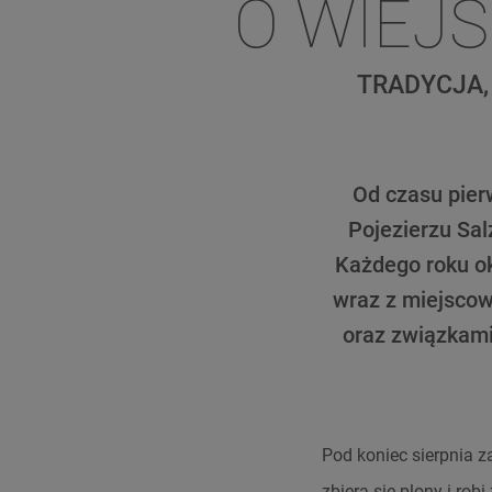
O WIEJS
TRADYCJA,
Od czasu pier
Pojezierzu Sal
Każdego roku ok
wraz z miejscow
oraz związkami
Pod koniec sierpnia z
zbiera się plony i rob