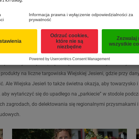
SZCZEGÓLNY CZAS W ROKU
 alpejskich halach pasterze i pasterki wracają z bydłem w dolin
em zimy jadą na pole, aby zebrać zweźć do stodoły siano i zebr
t robić z tych plonów przetwory. Powstają dżemy, wyciska się so
do produkcji sznapsów, wędzi się boczek i kiełbasy. Rolnicy zabi
rodukty na liczne targowiska Wiejskiej Jesieni, gdzie przy da
ć. Ale Wiejska Jesień to także świetna okazja, aby towarzysko 
, aby wytańczyć się do upadłego na „parkiecie” w stodole podcz
ch zagrodach, do delektowania się regionalnymi przysmakami i
ludowych.