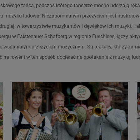
iskowego tańca, podczas którego tancerze mocno uderzają ręka
na muzyka ludowa. Niezapomnianym przeżyciem jest nastrojow
 drugiej, w towarzystwie muzykantów i dęwięków ich muzyki. T
bergu w Faistenauer Schafberg w regionie Fuschlsee, łączy ak
ze wspaniałym przeżyciem muzycznym. Są też tacy, którzy zami
 na rower i w ten sposób docierać na spotakanie z muzyką lud