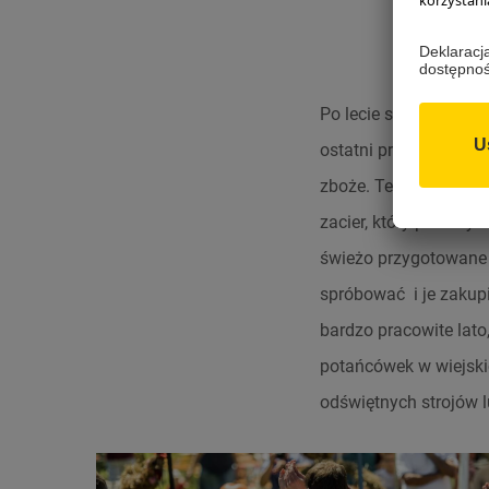
Po lecie spędzonym na
ostatni przed nastani
zboże. Teraz czas jes
zacier, który posłuży 
świeżo przygotowane p
spróbować i je zakupi
bardzo pracowite lato
potańcówek w wiejski
odświętnych strojów 