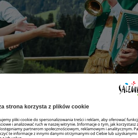
erg-Lungötz © SalzburgerLand Tourismus, Edward Groeger,