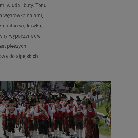
mi w uda i buty. Tonu
a wędrówka halami,
aka halna wędrówka,
tywny wypoczynek w
ast pieszych
ową do alpejskich