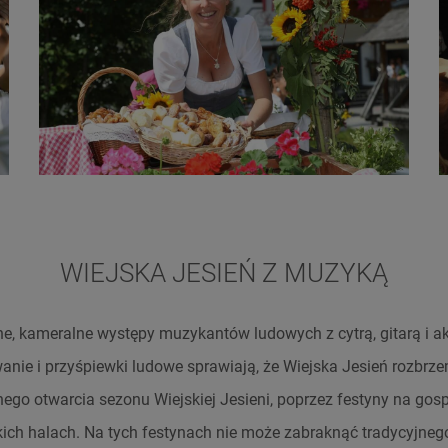
WIEJSKA JESIEŃ Z MUZYKĄ
ne, kameralne występy muzykantów ludowych z cytrą, gitarą i a
wanie i przyśpiewki ludowe sprawiają, że Wiejska Jesień rozbr
nego otwarcia sezonu Wiejskiej Jesieni, poprzez festyny na go
ich halach. Na tych festynach nie może zabraknąć tradycyjnego 