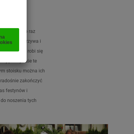
ę. Rolnicy po raz
ać owoce, warzywa i
ki, z owoców robi się
erają wszystkie te
nym stoisku można ich
i radośnie zakończyć
as festynów i
 do noszenia tych