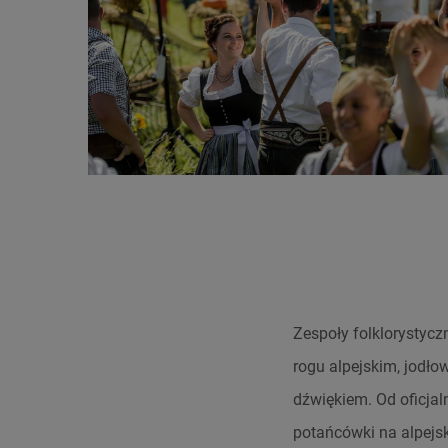
Zespoły folklorystycz
rogu alpejskim, jodło
dźwiękiem. Od oficjal
potańcówki na alpejsk