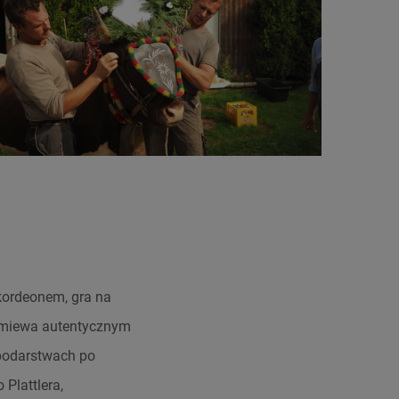
kordeonem, gra na
zemiewa autentycznym
spodarstwach po
Plattlera,