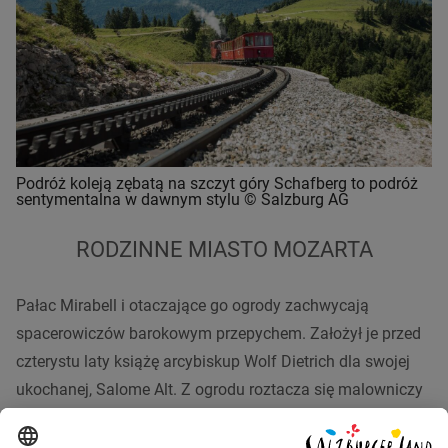
Podróż koleją zębatą na szczyt góry Schafberg to podróż
sentymentalna w dawnym stylu © Salzburg AG
RODZINNE MIASTO MOZARTA
Pałac Mirabell i otaczające go ogrody zachwycają
spacerowiczów barokowym przepychem. Założył je przed
czterystu laty książę arcybiskup Wolf Dietrich dla swojej
ukochanej, Salome Alt. Z ogrodu roztacza się malowniczy
widok na potężną twierdzę – symbol władzy świeckiej i
dostojną katedrę – pierwszą budowlę barokową na północ