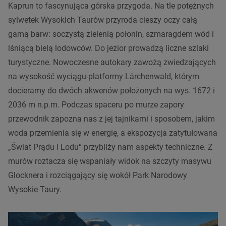
Kaprun to fascynująca górska przygoda. Na tle potężnych
sylwetek Wysokich Taurów przyroda cieszy oczy całą
gamą barw: soczystą zielenią połonin, szmaragdem wód i
lśniącą bielą lodowców. Do jezior prowadzą liczne szlaki
turystyczne. Nowoczesne autokary zawożą zwiedzających
na wysokość wyciągu-platformy Lärchenwald, którym
docieramy do dwóch akwenów położonych na wys. 1672 i
2036 m n.p.m. Podczas spaceru po murze zapory
przewodnik zapozna nas z jej tajnikami i sposobem, jakim
woda przemienia się w energię, a ekspozycja zatytułowana
„Świat Prądu i Lodu“ przybliży nam aspekty techniczne. Z
murów roztacza się wspaniały widok na szczyty masywu
Glocknera i rozciągający się wokół Park Narodowy
Wysokie Taury.