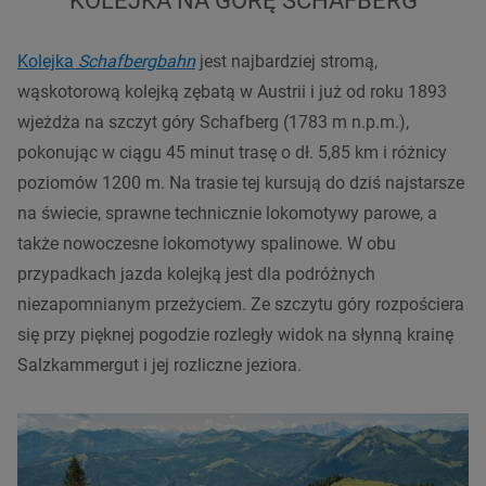
KOLEJKA NA GÓRĘ SCHAFBERG
Kolejka
Schafbergbahn
jest najbardziej stromą,
wąskotorową kolejką zębatą w Austrii i już od roku 1893
wjeżdża na szczyt góry Schafberg (1783 m n.p.m.),
pokonując w ciągu 45 minut trasę o dł. 5,85 km i różnicy
poziomów 1200 m. Na trasie tej kursują do dziś najstarsze
na świecie, sprawne technicznie lokomotywy parowe, a
także nowoczesne lokomotywy spalinowe. W obu
przypadkach jazda kolejką jest dla podróżnych
niezapomnianym przeżyciem. Ze szczytu góry rozpościera
się przy pięknej pogodzie rozległy widok na słynną krainę
Salzkammergut i jej rozliczne jeziora.