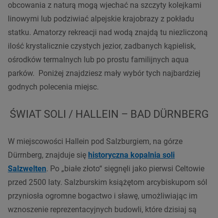
obcowania z naturą mogą wjechać na szczyty kolejkami
linowymi lub podziwiać alpejskie krajobrazy z pokładu
statku. Amatorzy rekreacji nad wodą znajdą tu niezliczoną
ilość krystalicznie czystych jezior, zadbanych kąpielisk,
ośrodków termalnych lub po prostu familijnych aqua
parków. Poniżej znajdziesz mały wybór tych najbardziej
godnych polecenia miejsc.
ŚWIAT SOLI / HALLEIN – BAD DÜRNBERG
W miejscowości Hallein pod Salzburgiem, na górze
Dürrnberg, znajduje się
historyczna kopalnia soli
Salzwelten
. Po „białe złoto“ sięgnęli jako pierwsi Celtowie
przed 2500 laty. Salzburskim książętom arcybiskupom sól
przyniosła ogromne bogactwo i sławę, umożliwiając im
wznoszenie reprezentacyjnych budowli, które dzisiaj są