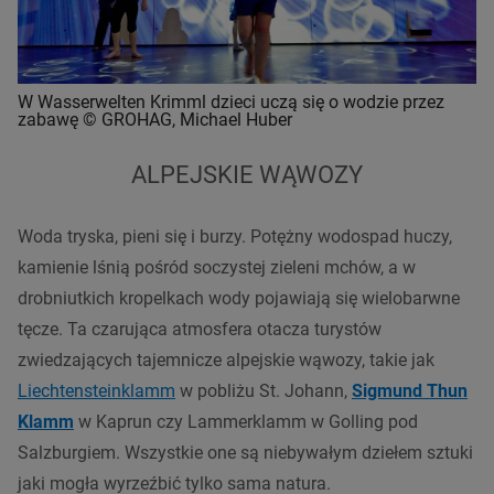
W Wasserwelten Krimml dzieci uczą się o wodzie przez
zabawę © GROHAG, Michael Huber
ALPEJSKIE WĄWOZY
Woda tryska, pieni się i burzy. Potężny wodospad huczy,
kamienie lśnią pośród soczystej zieleni mchów, a w
drobniutkich kropelkach wody pojawiają się wielobarwne
tęcze. Ta czarująca atmosfera otacza turystów
zwiedzających tajemnicze alpejskie wąwozy, takie jak
Liechtensteinklamm
w pobliżu St. Johann,
Sigmund Thun
Klamm
w Kaprun czy Lammerklamm w Golling pod
Salzburgiem. Wszystkie one są niebywałym dziełem sztuki
jaki mogła wyrzeźbić tylko sama natura.