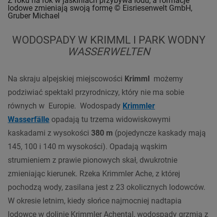
Z roku na rok w jaskiniach przybywa lodu, a formacje
lodowe zmieniają swoją formę © Eisriesenwelt GmbH,
Gruber Michael
WODOSPADY W KRIMML I PARK WODNY
WASSERWELTEN
Na skraju alpejskiej miejscowości
Krimml
możemy
podziwiać spektakl przyrodniczy, który nie ma sobie
równych w Europie. Wodospady
Krimmler
Wasserfälle
opadają tu trzema widowiskowymi
kaskadami z wysokości
380 m
(pojedyncze kaskady mają
145, 100 i 140 m wysokości). Opadają wąskim
strumieniem z prawie pionowych skał, dwukrotnie
zmieniając kierunek. Rzeka Krimmler Ache, z której
pochodzą wody, zasilana jest z 23 okolicznych lodowców.
W okresie letnim, kiedy słońce najmocniej nadtapia
lodowce w dolinie Krimmler Achental, wodospady grzmią z