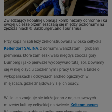
Zwiedzający kopalnię ubierają kombinezony ochronne i ku
swojej uciesze przemieszczają się między poziomami na
zjeżdżalniach © SalzburgerLand Tourismus
Przy kopalni soli leży zrekonstruowana wioska celtycka,
Keltendorf SALINA
, z domami, warsztatami i grobami
plemienia, które zamieszkiwało niegdyś zbocza góry
Dürnberg i jako pierwsze wydobywało tutaj sól. Dowiemy
się w niej o życiu codziennym i pracy Celtów, a także o
wykopaliskach i odkryciach archeologicznych w
miejscach, gdzie znajdowały się ich osady.
W Hallein znajduje się także jedno z najciekawszych
muzeów kultury celtyckiej na świecie,
Keltenmuseum
.
Wystawione tu zbiory i unikatowe eksponaty są