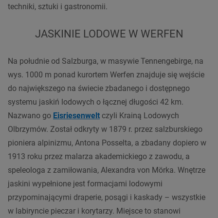
techniki, sztuki i gastronomii.
JASKINIE LODOWE W WERFEN
Na południe od Salzburga, w masywie Tennengebirge, na
wys. 1000 m ponad kurortem Werfen znajduje się wejście
do największego na świecie zbadanego i dostępnego
systemu jaskiń lodowych o łącznej długości 42 km.
Nazwano go
Eisriesenwelt
czyli Krainą Lodowych
Olbrzymów. Został odkryty w 1879 r. przez salzburskiego
pioniera alpinizmu, Antona Posselta, a zbadany dopiero w
1913 roku przez malarza akademickiego z zawodu, a
speleologa z zamiłowania, Alexandra von Mörka. Wnętrze
jaskini wypełnione jest formacjami lodowymi
przypominającymi draperie, posągi i kaskady – wszystkie
w labiryncie pieczar i korytarzy. Miejsce to stanowi