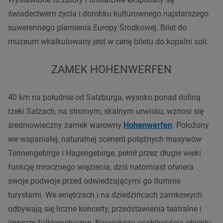
świadectwem życia i dorobku kulturownego najstarszego
suwerennego plemienia Europy Środkowej. Bilet do
muzeum wkalkulowany jest w cenę biletu do kopalni soli.
ZAMEK HOHENWERFEN
40 km na południe od Salzburga, wysoko ponad doliną
rzeki Salzach, na stromym, skalnym urwisku, wznosi się
średniowieczny zamek warowny
Hohenwerfen
. Położony
we wspaniałej, naturalnej scenerii potężnych masywów
Tennengebirge i Hagengebirge, pełnił przez długie wieki
funkcję mrocznego więzienia, dziś natomiast otwiera
swoje podwoje przed odwiedzającymi go tłumnie
turystami. We wnętrzach i na dziedzińcach zamkowych
odbywają się liczne koncerty, przedstawienia teatralne i
imprezy folklorystyczne. Największą osobliwością obiektu