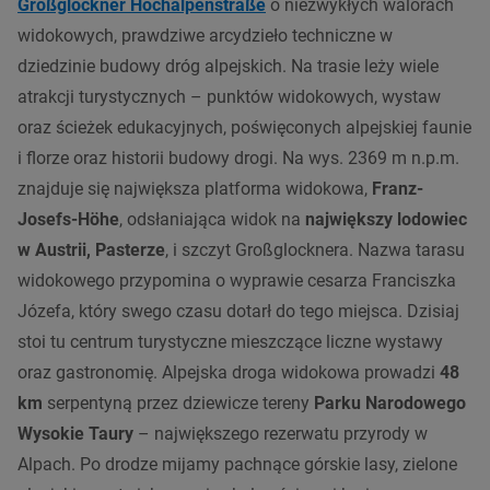
Großglockner Hochalpenstraße
o niezwykłych walorach
widokowych, prawdziwe arcydzieło techniczne w
dziedzinie budowy dróg alpejskich. Na trasie leży wiele
atrakcji turystycznych – punktów widokowych, wystaw
oraz ścieżek edukacyjnych, poświęconych alpejskiej faunie
i florze oraz historii budowy drogi. Na wys. 2369 m n.p.m.
znajduje się największa platforma widokowa,
Franz-
Josefs-Höhe
, odsłaniająca widok na
największy lodowiec
w Austrii,
Pasterze
, i szczyt Großglocknera. Nazwa tarasu
widokowego przypomina o wyprawie cesarza Franciszka
Józefa, który swego czasu dotarł do tego miejsca. Dzisiaj
stoi tu centrum turystyczne mieszczące liczne wystawy
oraz gastronomię. Alpejska droga widokowa prowadzi
48
km
serpentyną przez dziewicze tereny
Parku Narodowego
Wysokie Taury
– największego rezerwatu przyrody w
Alpach.
Po drodze mijamy pachnące górskie lasy, zielone