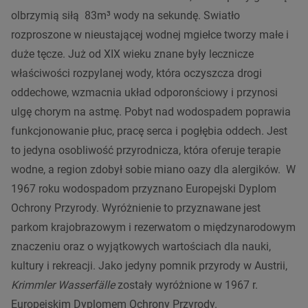
olbrzymią siłą 83m³ wody na sekundę. Swiatło
rozproszone w nieustającej wodnej mgiełce tworzy małe i
duże tęcze. Już od XIX wieku znane były lecznicze
właściwości rozpylanej wody, która oczyszcza drogi
oddechowe, wzmacnia układ odporonściowy i przynosi
ulgę chorym na astmę. Pobyt nad wodospadem poprawia
funkcjonowanie płuc, pracę serca i pogłębia oddech. Jest
to jedyna osobliwość przyrodnicza, która oferuje terapie
wodne, a region zdobył sobie miano oazy dla alergików. W
1967 roku wodospadom przyznano Europejski Dyplom
Ochrony Przyrody. Wyróżnienie to przyznawane jest
parkom krajobrazowym i rezerwatom o międzynarodowym
znaczeniu oraz o wyjątkowych wartościach dla nauki,
kultury i rekreacji. Jako jedyny pomnik przyrody w Austrii,
Krimmler Wasserfälle
zostały wyróżnione w 1967 r.
Europejskim Dyplomem Ochrony Przyrody.