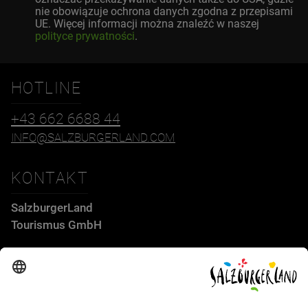
nie obowiązuje ochrona danych zgodna z przepisami
UE. Więcej informacji można znaleźć w naszej
polityce prywatności
.
HOTLINE
+43 662 6688 44
INFO@SALZBURGERLAND.COM
KONTAKT
SalzburgerLand
Tourismus GmbH
Wiener Bundesstraße 23
5300 Hallwang
+43 662 6688 44
info@salzburgerland.com