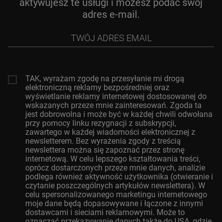
aktywujesz te usługi i możesz podać swój
adres e-mail.
Twój
adres
email
TAK, wyrażam zgodę na przesyłanie mi drogą
elektroniczną reklamy bezpośredniej oraz
wyświetlanie reklamy internetowej dostosowanej do
wskazanych przeze mnie zainteresowań. Zgoda ta
jest dobrowolna i może być w każdej chwili odwołana
przy pomocy linku rezygnacji z subskrypcji,
zawartego w każdej wiadomości elektronicznej z
newsletterem. Bez wyrażenia zgody z treścią
newslettera można się zapoznać przez stronę
internetową. W celu lepszego kształtowania treści,
oprócz dostarczonych przeze mnie danych, analizie
podlega również aktywność użytkownika (otwieranie i
czytanie poszczególnych artykułów newslettera). W
celu spersonalizowanego marketingu internetowego
moje dane będą dopasowywane i łączone z innymi
dostawcami i sieciami reklamowymi. Może to
oznaczać przekazywanie danych także do USA, gdzie