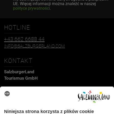
UE. Więcej informacji można znaleźć w naszej
polityce prywatności
.
HOTLINE
+43 662 6688 44
INFO@SALZBURGERLAND.COM
KONTAKT
SalzburgerLand
Tourismus GmbH
Wiener Bundesstraße 23
5300 Hallwang
+43 662 6688 44
info@salzburgerland.com