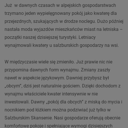
Już w dawnych czasach w alpejskich gospodarstwach
trzymano jeden wypielęgnowany pokój jako kwaterę dla
przejezdnych, szukających w drodze noclegu. Dużo później
nastała moda wyjazdów mieszkańców miast na letniska –
początki naszej dzisiejszej turystyki. Letniacy
wynajmowali kwatery u salzburskich gospodarzy na wsi.
W międzyczasie wiele się zmieniło. Już prawie nic nie
przypomina dawnych form wynajmu. Zmiany zaszły
nawet w aspekcie językowym. Dawniej przybysz był
„obcym”, dziś jest naturalnie gościem. Dzięki dochodom z
wynajmu właściciele kwater intensywnie w nie
inwestowali. Dawny „pokój dla obcych” z miską do mycia i
nocnikiem pod łóżkiem można podziwiać już tylko w
Salzburskim Skansenie. Nasi g
ospodarze oferują obecnie
komfortowe pokoje i spełniające wymogi dzisiejszych