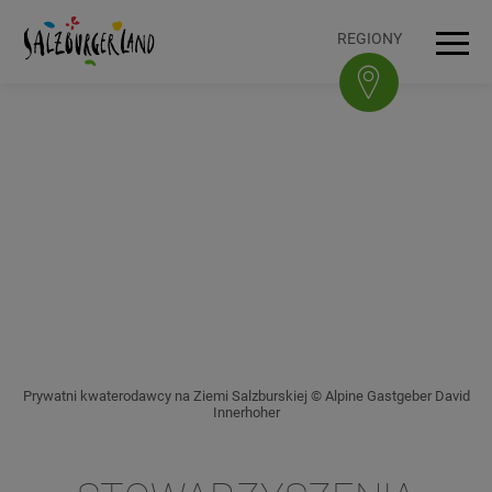
Accesskey
Accesskey
Accesskey
Accesskey
Do treści
Do nawigacji
Na górę strony
Do stopki
[0]
[3]
[1]
[2]
REGIONY
Men
Prywatni kwaterodawcy na Ziemi Salzburskiej © Alpine Gastgeber David
Innerhoher