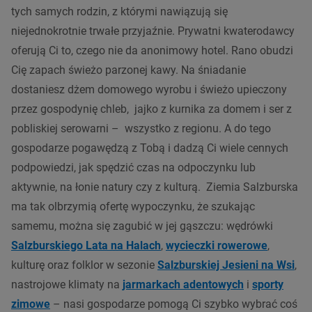
tych samych rodzin, z którymi nawiązują się
niejednokrotnie trwałe przyjaźnie. Prywatni kwaterodawcy
oferują Ci to, czego nie da anonimowy hotel. Rano obudzi
Cię zapach świeżo parzonej kawy. Na śniadanie
dostaniesz dżem domowego wyrobu i świeżo upieczony
przez gospodynię chleb, jajko z kurnika za domem i ser z
pobliskiej serowarni – wszystko z regionu. A do tego
gospodarze pogawędzą z Tobą i dadzą Ci wiele cennych
podpowiedzi, jak spędzić czas na odpoczynku lub
aktywnie, na łonie natury czy z kulturą. Ziemia Salzburska
ma tak olbrzymią ofertę wypoczynku, że szukając
samemu, można się zagubić w jej gąszczu:
wędrówki
Salzburskiego Lata na Halach
,
wycieczki rowerowe
,
kulturę oraz folklor w sezonie
Salzburskiej Jesieni na Wsi
,
nastrojowe klimaty na
jarmarkach adentowych
i
sporty
zimowe
– nasi gospodarze pomogą Ci szybko wybrać coś