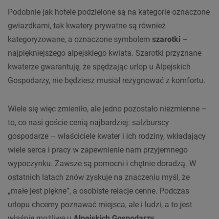
Podobnie jak hotele podzielone są na kategorie oznaczone
gwiazdkami, tak kwatery prywatne są również
kategoryzowane, a oznaczone symbolem
szarotki
–
najpiękniejszego alpejskiego kwiata. Szarotki przyznane
kwaterze gwarantuję, że spędzając urlop u Alpejskich
Gospodarzy, nie będziesz musiał rezygnować z komfortu.
Wiele się więc zmieniło, ale jedno pozostało niezmienne –
to, co nasi goście cenią najbardziej: salzburscy
gospodarze –
właściciele kwater i ich rodziny, wkładający
wiele serca i pracy w zapewnienie nam przyjemnego
wypoczynku. Zawsze są pomocni i chętnie doradzą. W
ostatnich latach znów zyskuje na znaczeniu myśl, że
„małe jest piękne”, a osobiste relacje cenne. Podczas
urlopu chcemy poznawać miejsca, ale i ludzi, a to jest
właśnie możliwe u
Alpejskich Gospodarzy
.